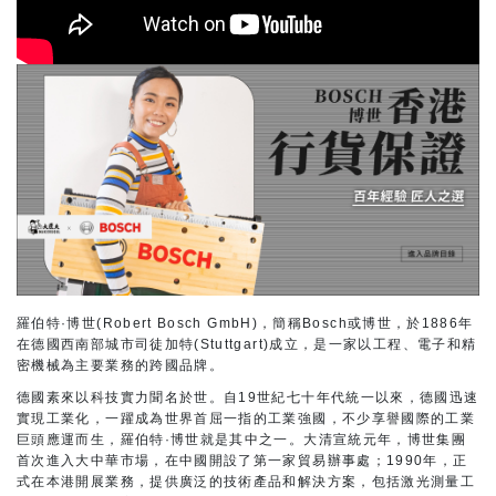
羅伯特·博世(Robert Bosch GmbH)，簡稱Bosch或博世，於1886年
在德國西南部城市司徒加特(Stuttgart)成立，是一家以工程、電子和精
密機械為主要業務的跨國品牌。
德國素來以科技實力聞名於世。自19世紀七十年代統一以來，德國迅速
實現工業化，一躍成為世界首屈一指的工業強國，不少享譽國際的工業
巨頭應運而生，羅伯特·博世就是其中之一。大清宣統元年，博世集團
首次進入大中華市場，在中國開設了第一家貿易辦事處；1990年，正
式在本港開展業務，提供廣泛的技術產品和解決方案，包括激光測量工