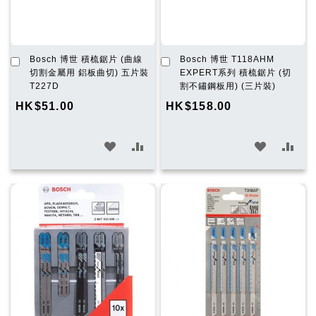
加
加
Bosch 博世 積梳鋸片 (曲線
Bosch 博世 T118AHM
入
入
切割金屬用 鋁板曲切) 五片裝
EXPERT系列 積梳鋸片 (切
購
購
T227D
割不鏽鋼板用) (三片裝)
物
物
HK$51.00
HK$158.00
車
車
加
加
加
加
入
入
入
入
願
比
願
比
望
較
望
較
清
清
單
單