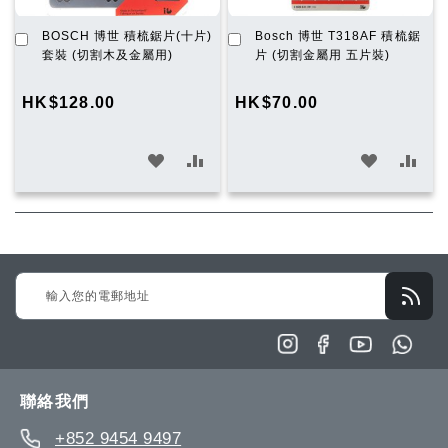
加
加
BOSCH 博世 積梳鋸片(十片)
Bosch 博世 T318AF 積梳鋸
入
入
套裝 (切割木及金屬用)
片 (切割金屬用 五片裝)
購
購
物
物
HK$128.00
HK$70.00
車
車
加
加
加
加
入
入
入
入
願
比
願
比
望
較
望
較
Sign
清
清
Up
單
單
for
Our
Newsletter:
聯絡我們
+852 9454 9497