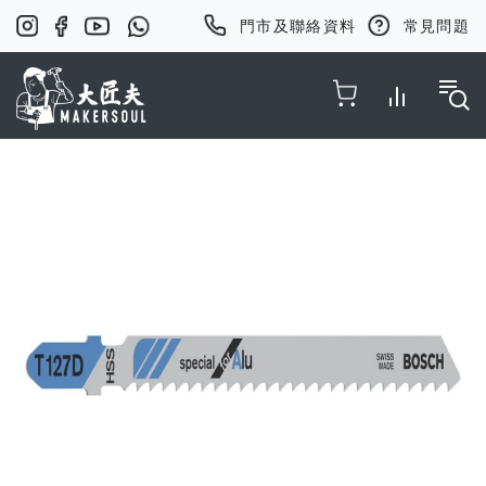
門市及聯絡資料
常見問題
Toggle Nav
Skip
to
the
end
of
the
images
gallery