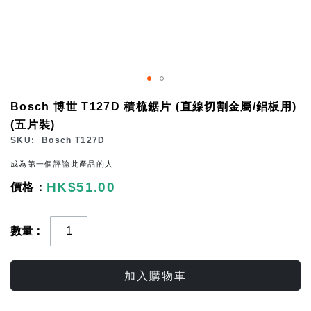
Skip
Bosch 博世 T127D 積梳鋸片 (直線切割金屬/鋁板用)
to
(五片裝)
the
SKU
Bosch T127D
beginning
成為第一個評論此產品的人
of
HK$51.00
the
images
gallery
數量
加入購物車