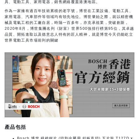
具、電動工具、家用電器，銷售網絡覆蓋港澳地區。
作為一家擁有過百年技術累積的老字號，博世在工業設備、電動工具、
家用電器、汽車部件等領域均有領先地位。博世肇始之際，就以精密機
械及電氣工程的工廠自居，時隔一百多年，亦克承祖業，突破創新，
2020年8月，博世集團名列《財富》世界500強排行榜第95位，其卓越
品質、開拓進取以及德意志人特有的匠人精神，就是博世今天仍能屹立
世界電動工具市場前列的關鍵
產品包括
Bosch 博世 積梳鋸片 (切割金屬用 鋁板直切) 五片裝 T127D x