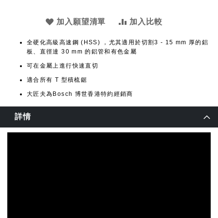
加入願望清單
加入比較
全硬化高級高速鋼 (HSS) ，尤其適用於切割3 - 15 mm 厚的鋁
板、直徑達 30 mm 的鋁管和有色金屬
可在金屬上進行快速直切
適合所有 T 型積梳鋸
大匠夫為Bosch 博世香港特約經銷商
詳情