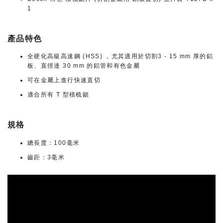
1
產品特色
全硬化高級高速鋼 (HSS) ，尤其適用於切割3 - 15 mm 厚的鋁
板、直徑達 30 mm 的鋁管和有色金屬
可在金屬上進行快速直切
適合所有 T 型積梳鋸
規格
總長度：100毫米
齒距：3毫米