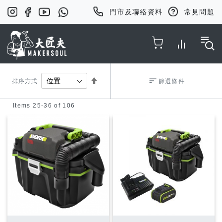
門市及聯絡資料
常見問題
Toggle Nav
Set
排序方式
篩選條件
Items
25
-
36
of
106
Descending
Direction