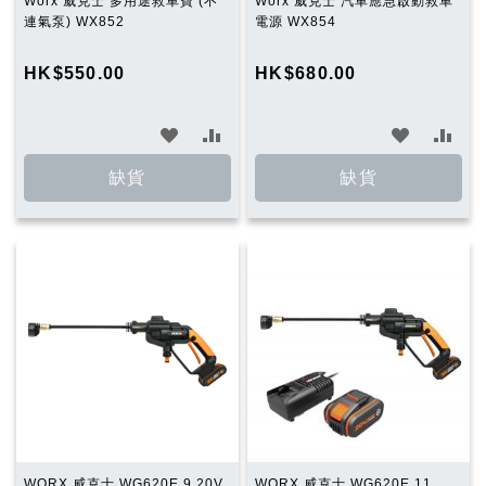
Worx 威克士 多用途救車寶 (不
Worx 威克士 汽車應急啟動救車
連氣泵) WX852
電源 WX854
HK$550.00
HK$680.00
加
加
加
加
入
入
入
入
缺貨
缺貨
願
比
願
比
望
較
望
較
清
清
單
單
WORX 威克士 WG620E.9 20V
WORX 威克士 WG620E.11