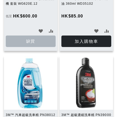
機 套裝 WG620E.12
油 360ml WD35102
HK$600.00
HK$85.00
低至
加
加
加
加
入
入
入
入
缺貨
加入購物車
願
比
願
比
望
較
望
較
清
清
單
單
3M™ 汽車超級洗車精 PN38012
3M™ 超級濃縮洗車精 PN39000