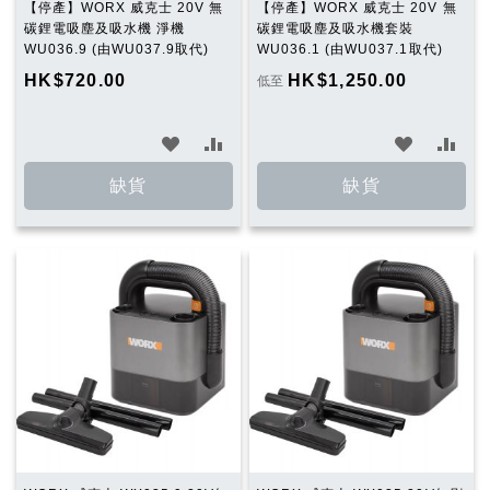
【停產】WORX 威克士 20V 無
【停產】WORX 威克士 20V 無
碳鋰電吸塵及吸水機 淨機
碳鋰電吸塵及吸水機套裝
WU036.9 (由WU037.9取代)
WU036.1 (由WU037.1取代)
HK$720.00
HK$1,250.00
低至
加
加
加
加
入
入
入
入
缺貨
缺貨
願
比
願
比
望
較
望
較
清
清
單
單