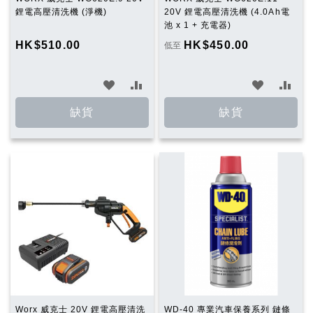
鋰電高壓清洗機 (淨機)
20V 鋰電高壓清洗機 (4.0Ah電
池 x 1 + 充電器)
HK$510.00
HK$450.00
低至
加
加
加
加
入
入
入
入
缺貨
缺貨
願
比
願
比
望
較
望
較
清
清
單
單
Worx 威克士 20V 鋰電高壓清洗
WD-40 專業汽車保養系列 鏈條