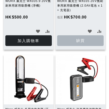
WORX 威克士 WX035.9 20V無
WORX 威克士 WX035 20V無刷
刷車用家用吸塵機 (淨機)
車用家用吸塵機 (2.0Ah電池 x 1
+ 充電器)
HK$500.00
HK$700.00
低至
加
加
加
加
入
入
入
入
缺貨
加入購物車
願
比
願
比
望
較
望
較
清
清
單
單