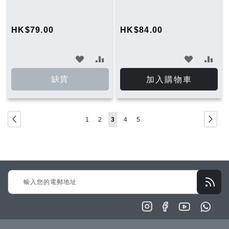
HK$79.00
HK$84.00
加
加
加
加
入
入
入
入
缺貨
加入購物車
願
比
願
比
望
較
望
較
Page
Page
Previous
Page
下
Page
Page
You're
Page
Page
1
2
3
4
5
清
清
一
currently
單
單
步
reading
page
Sign
Up
for
Our
Newsletter: