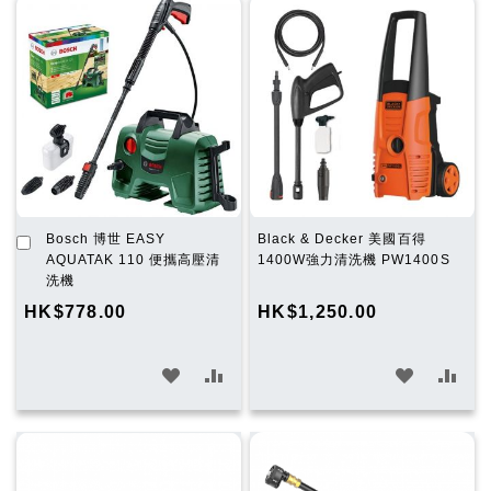
加
Bosch 博世 EASY
Black & Decker 美國百得
入
AQUATAK 110 便攜高壓清
1400W強力清洗機 PW1400S
購
洗機
物
HK$778.00
HK$1,250.00
車
加
加
加
加
入
入
入
入
願
比
願
比
望
較
望
較