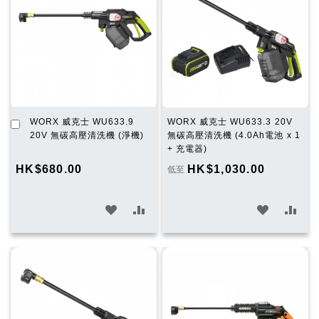
清
清
單
單
加
WORX 威克士 WU633.9
WORX 威克士 WU633.3 20V
入
20V 無碳高壓清洗機 (淨機)
無碳高壓清洗機 (4.0Ah電池 x 1
購
+ 充電器)
物
HK$680.00
HK$1,030.00
低至
車
加
加
加
加
入
入
入
入
願
比
願
比
望
較
望
較
清
清