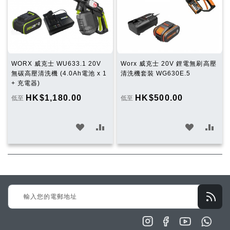
單
單
WORX 威克士 WU633.1 20V
Worx 威克士 20V 鋰電無刷高壓
無碳高壓清洗機 (4.0Ah電池 x 1
清洗機套裝 WG630E.5
+ 充電器)
HK$1,180.00
HK$500.00
低至
低至
加
加
加
加
入
入
入
入
願
比
願
比
望
較
望
較
Sign
清
清
Up
單
單
for