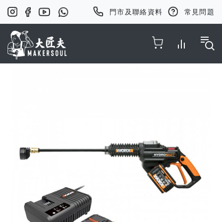
門市及聯絡資料
常見問題
Toggle Nav
Skip
to
the
end
of
the
images
gallery