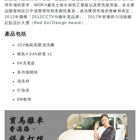
用市場的需求，WORX威克士推出綠色工業版以及橙色家用版，並在產
品開發和設計中使實用性和美觀性兼容，成功獲得市場的青睞和肯定，
2012年榮獲「2012CCTV中國年度品牌」，2017年更獲得六項德國
紅點設計大獎（Red Dot Design Award）。
產品包括
20V無刷高壓清洗機
橙色4.0Ah鋰電 x1
6A充電器
多功能噴頭
清洗桿
打泡壺
6M軟管