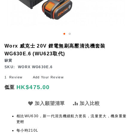
Skip
Worx 威克士 20V 鋰電無刷高壓清洗機套裝
to
WG630E.6 (WU623取代)
the
缺貨
beginning
SKU
WORX WG630E.6
of
1
Review
Add Your Review
the
HK$475.00
低至
images
gallery
加入願望清單
加入比較
相比WU630，新一代清洗機續航力更長，流量更大，機身重量
更輕
每小時210L