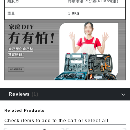
續航力
持續噴灑35分鐘(4.0Ah電池)
重量
1.8Kg
Reviews
1
Related Products
Check items to add to the cart or
select all