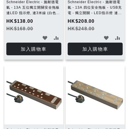
Schneider Electric - 施耐德電
Schneider Electric - 施耐德電
氣 - 13A 五位獨立開關安全拖板
氣 - 13A 四位安全拖板 - USB充
連LED 指示燈, 連3米線 (白色)
電 - 獨立開關 - LED指示燈 連3
TSH35_3_WE_C5
米線 (白色)
HK$138.00
HK$208.00
TSH34U_3_WE_C5
HK$168.00
HK$248.00
加
加
加
加
入
入
入
入
加入購物車
加入購物車
願
比
願
比
望
較
望
較
清
清
單
單