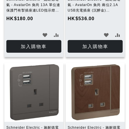
氣 - AvatarOn 奐尚 13A 單位連
氣 - AvatarOn 奐尚 兩位2.1A
保護門有掣插座連LED指示燈
USB充電插座 (沉醉金)
(搪瓷白) E8315N_WE_C5
E8332USB_WG_C5
HK$180.00
HK$536.00
加
加
加
加
入
入
入
入
加入購物車
加入購物車
願
比
願
比
望
較
望
較
清
清
單
單
Schneider Electric - 施耐德電
Schneider Electric - 施耐德電