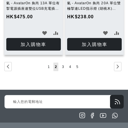
氣 - AvatarOn 奐尚 13A 單位有
氣 - AvatarOn 奐尚 20A 單位雙
掣電源插座連雙位USB充電插座
極掣連LED指示燈 (胡桃木)
(搪瓷白) E8315USB_WE_C5
E8331D20N_WD_C5
HK$475.00
HK$238.00
加
加
加
加
入
入
入
入
加入購物車
加入購物車
願
比
願
比
望
較
望
較
Page
Page
Previous
Page
下
Page
You're
Page
Page
Page
1
2
3
4
5
清
清
一
currently
單
單
步
reading
page
Sign
Up
for
Our
Newsletter: