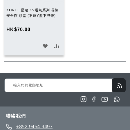
KOREL 星嘜 KV透氣系列 長脷
安全帽 頭盔 (不連Y型下巴帶)
HK$70.00
加
加
入
入
願
比
望
較
Sign
清
Up
單
for
Our
Newsletter:
聯絡我們
+852 9454 9497