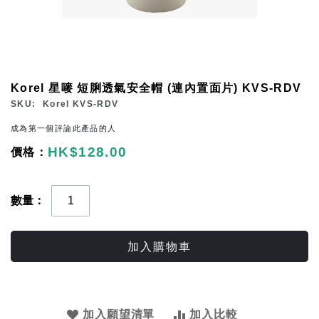
Skip
Korel 星嘜 短脷透氣安全帽 (連內置面片) KVS-RDV
to
SKU
Korel KVS-RDV
the
成為第一個評論此產品的人
beginning
HK$128.00
of
the
images
數量
gallery
加入購物車
加入願望清單
加入比較