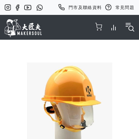
門市及聯絡資料
常見問題
Toggle Nav
Skip
to
the
end
of
the
images
gallery