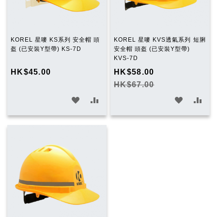
KOREL 星嘜 KS系列 安全帽 頭
KOREL 星嘜 KVS透氣系列 短脷
盔 (已安裝Y型帶) KS-7D
安全帽 頭盔 (已安裝Y型帶)
KVS-7D
HK$45.00
HK$58.00
HK$67.00
加
加
加
加
入
入
入
入
願
比
願
比
望
較
望
較
清
清
單
單