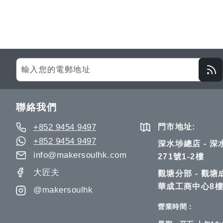
Sign
Up
for
Our
聯絡我們
Newsletter:
+852 9454 9497
門市地址:
+852 9454 9497
深水埗總店 - 
info@makersoulhk.com
271號1-2樓
大匠夫
觀塘分部 - 觀塘
華成工商中心8樓
@makersoulhk
營業時間：