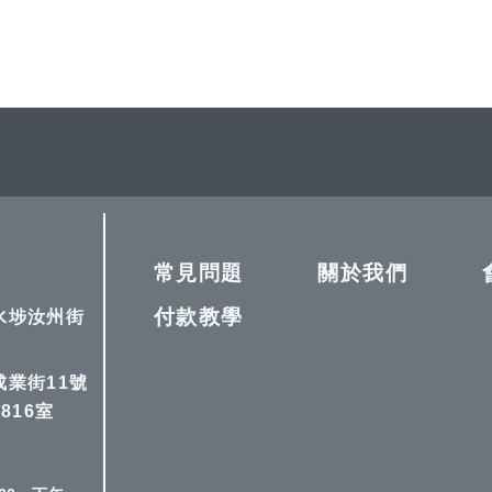
常見問題
關於我們
付款教學
深水埗汝州街
成業街11號
816室