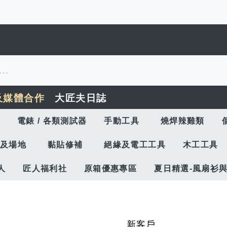
及媒體合作
大匠夫日誌
電錶 / 各類測試器
手動工具
燒焊辣雞類
及場地
黏貼修補
絕緣及電工工具
木工工具
人
匠人福利社
原箱優惠專區
夏日精選-風扇衫
新客戶