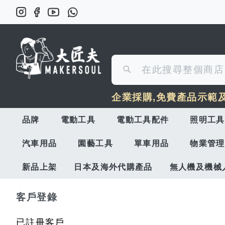
搜
搜
尋
企業採購,免費產品示範
尋
品牌
電動工具
電動工具配件
照明工具
汽車用品
園藝工具
單車用品
物業管理
新品上架
日本及海外代購產品
無人機及機械
客戶登錄
已註冊客戶