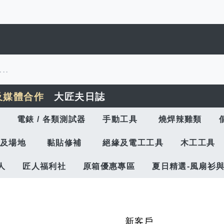
及媒體合作
大匠夫日誌
電錶 / 各類測試器
手動工具
燒焊辣雞類
及場地
黏貼修補
絕緣及電工工具
木工工具
人
匠人福利社
原箱優惠專區
夏日精選-風扇衫
新客戶