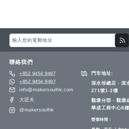
Sign
Up
for
Our
聯絡我們
Newsletter:
+852 9454 9497
門市地址:
+852 9454 9497
深水埗總店 - 
info@makersoulhk.com
271號1-2樓
大匠夫
觀塘分部 - 觀塘
華成工商中心8樓
@makersoulhk
營業時間：