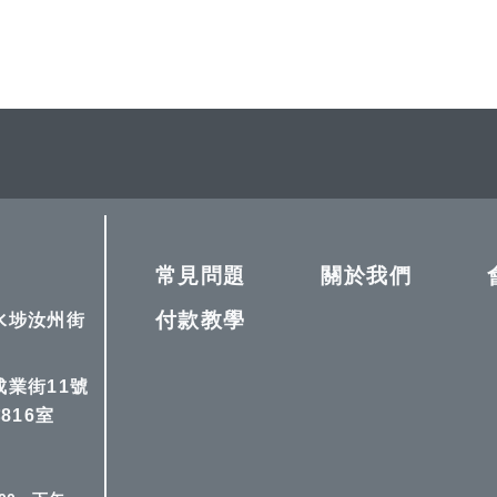
常見問題
關於我們
付款教學
深水埗汝州街
成業街11號
816室