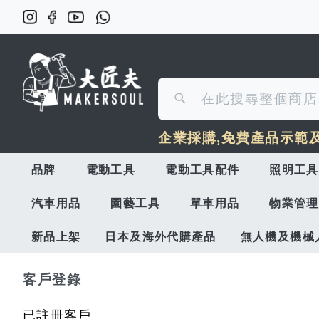
搜
搜
尋
企業採購,免費產品示範
尋
品牌
電動工具
電動工具配件
照明工具
汽車用品
園藝工具
單車用品
物業管理
新品上架
日本及海外代購產品
無人機及機械
客戶登錄
已註冊客戶