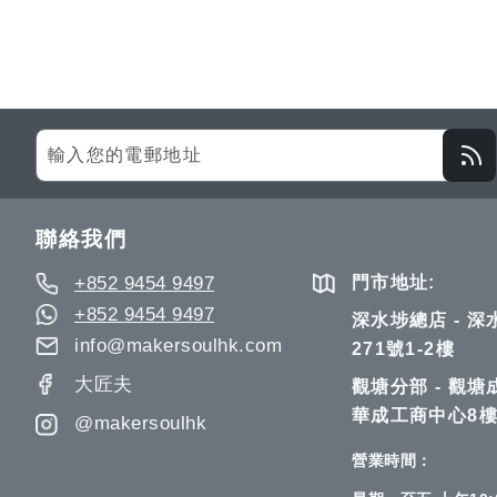
Sign
Up
for
Our
聯絡我們
Newsletter:
+852 9454 9497
門市地址:
+852 9454 9497
深水埗總店 - 
info@makersoulhk.com
271號1-2樓
大匠夫
觀塘分部 - 觀塘
華成工商中心8樓
@makersoulhk
營業時間：