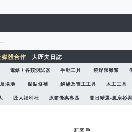
及媒體合作
大匠夫日誌
電錶 / 各類測試器
手動工具
燒焊辣雞類
及場地
黏貼修補
絕緣及電工工具
木工工具
人
匠人福利社
原箱優惠專區
夏日精選-風扇衫
新客戶