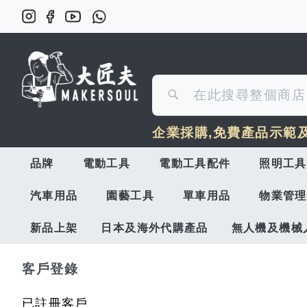
搜
搜
尋
企業採購,免費產品示範
尋
品牌
電動工具
電動工具配件
照明工具
汽車用品
園藝工具
單車用品
物業管理
新品上架
日本及海外代購產品
無人機及機械
客戶登錄
已註冊客戶