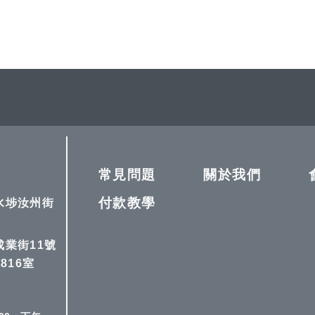
常見問題
關於我們
付款教學
深水埗汝州街
成業街11號
816室