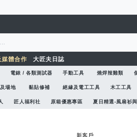
及媒體合作
大匠夫日誌
電錶 / 各類測試器
手動工具
燒焊辣雞類
及場地
黏貼修補
絕緣及電工工具
木工工具
人
匠人福利社
原箱優惠專區
夏日精選-風扇衫
新客戶