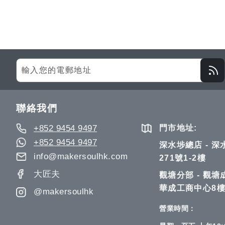
Sign
Up
for
Our
聯絡我們
Newsletter:
+852 9454 9497
門市地址:
+852 9454 9497
深水埗總店 - 
info@makersoulhk.com
271號1-2樓
大匠夫
觀塘分部 - 觀塘
華成工商中心8樓
@makersoulhk
營業時間：