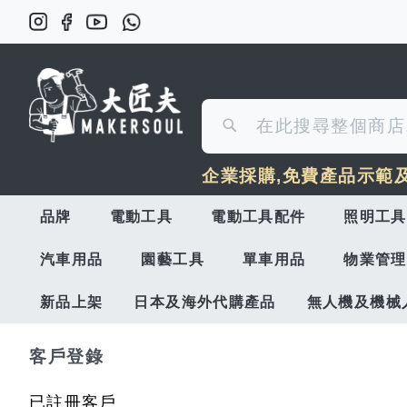
搜
搜
尋
企業採購,免費產品示範
尋
品牌
電動工具
電動工具配件
照明工具
汽車用品
園藝工具
單車用品
物業管理
新品上架
日本及海外代購產品
無人機及機械
客戶登錄
已註冊客戶