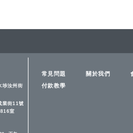
常見問題
關於我們
付款教學
深水埗汝州街
成業街11號
816室