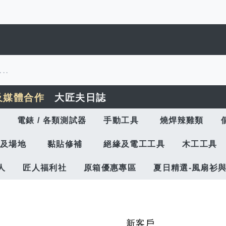
及媒體合作
大匠夫日誌
電錶 / 各類測試器
手動工具
燒焊辣雞類
及場地
黏貼修補
絕緣及電工工具
木工工具
人
匠人福利社
原箱優惠專區
夏日精選-風扇衫
新客戶