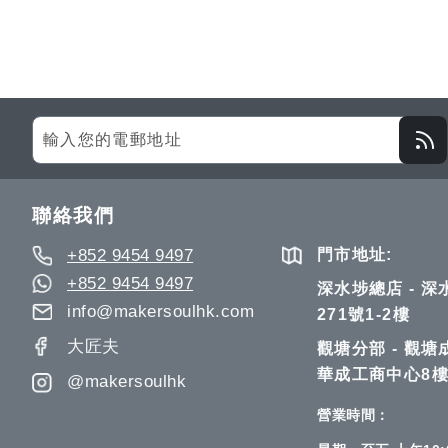
Sign
Up
for
Our
聯絡我們
Newsletter:
+852 9454 9497
門市地址:
+852 9454 9497
深水埗總店 - 
info@makersoulhk.com
271號1-2樓
大匠夫
觀塘分部 - 觀塘
華成工商中心8樓
@makersoulhk
營業時間：