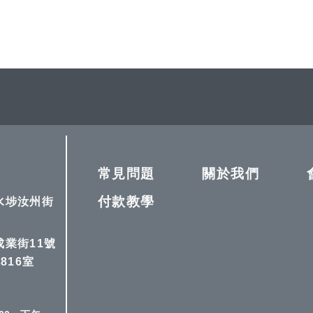
常見問題
關於我們
付款教學
深水埗汝州街
成業街11號
816室