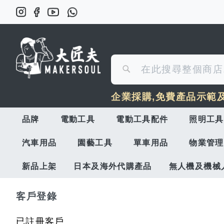
搜
搜
尋
企業採購,免費產品示範
尋
品牌
電動工具
電動工具配件
照明工具
汽車用品
園藝工具
單車用品
物業管理
新品上架
日本及海外代購產品
無人機及機械
客戶登錄
已註冊客戶