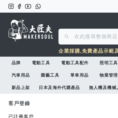
搜
搜
尋
企業採購,免費產品示範
尋
品牌
電動工具
電動工具配件
照明工具
汽車用品
園藝工具
單車用品
物業管理
新品上架
日本及海外代購產品
無人機及機械
客戶登錄
已註冊客戶