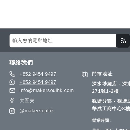
Sign
Up
for
Our
聯絡我們
Newsletter:
+852 9454 9497
門市地址:
+852 9454 9497
深水埗總店 - 
info@makersoulhk.com
271號1-2樓
大匠夫
觀塘分部 - 觀塘
華成工商中心8樓
@makersoulhk
營業時間：