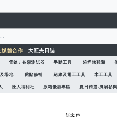
及媒體合作
大匠夫日誌
電錶 / 各類測試器
手動工具
燒焊辣雞類
及場地
黏貼修補
絕緣及電工工具
木工工具
人
匠人福利社
原箱優惠專區
夏日精選-風扇衫
新客戶