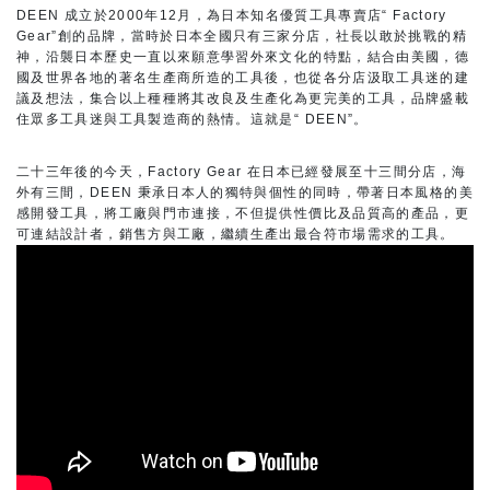
DEEN 成立於2000年12月，為日本知名優質工具專賣店“ Factory
Gear”創的品牌，當時於日本全國只有三家分店，社長以敢於挑戰的精
神，沿襲日本歷史一直以來願意學習外來文化的特點，結合由美國，德
國及世界各地的著名生產商所造的工具後，也從各分店汲取工具迷的建
議及想法，集合以上種種將其改良及生產化為更完美的工具，品牌盛載
住眾多工具迷與工具製造商的熱情。這就是“ DEEN”。
二十三年後的今天，Factory Gear 在日本已經發展至十三間分店，海
外有三間，DEEN 秉承日本人的獨特與個性的同時，帶著日本風格的美
感開發工具，將工廠與門市連接，不但提供性價比及品質高的產品，更
可連結設計者，銷售方與工廠，繼續生產出最合符市場需求的工具。