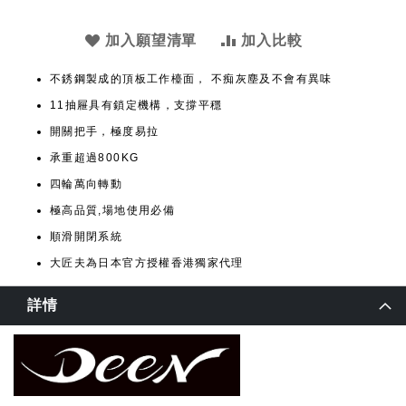
加入願望清單
加入比較
不銹鋼製成的頂板工作檯面， 不痴灰塵及不會有異味
11抽屜具有鎖定機構，支撐平穩
開關把手，極度易拉
承重超過800KG
四輪萬向轉動
極高品質,場地使用必備
順滑開閉系統
大匠夫為日本官方授權香港獨家代理
詳情