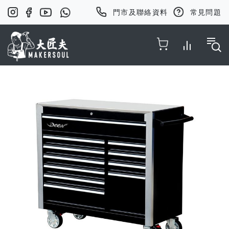
門市及聯絡資料
常見問題
Toggle Nav
Skip
to
the
end
of
the
images
gallery