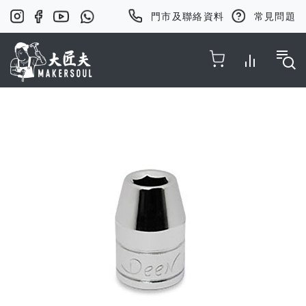
門市及聯絡資料
常見問題
Toggle Nav
Skip
to
the
end
of
the
images
gallery