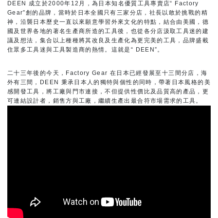
DEEN 成立於2000年12月，為日本知名優質工具專賣店“ Factory
Gear”創的品牌，當時於日本全國只有三家分店，社長以敢於挑戰的精
神，沿襲日本歷史一直以來願意學習外來文化的特點，結合由美國，德
國及世界各地的著名生產商所造的工具後，也從各分店汲取工具迷的建
議及想法，集合以上種種將其改良及生產化為更完美的工具，品牌盛載
住眾多工具迷與工具製造商的熱情。這就是“ DEEN”。
二十三年後的今天，Factory Gear 在日本已經發展至十三間分店，海
外有三間，DEEN 秉承日本人的獨特與個性的同時，帶著日本風格的美
感開發工具，將工廠與門市連接，不但提供性價比及品質高的產品，更
可連結設計者，銷售方與工廠，繼續生產出最合符市場需求的工具。