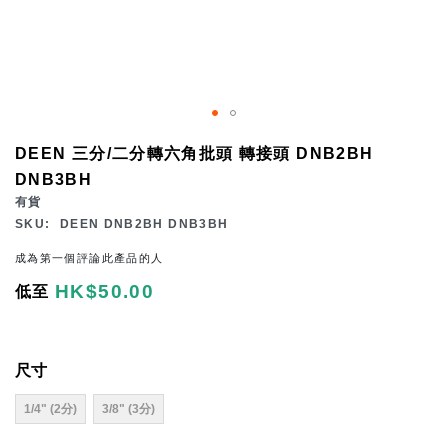
Skip
DEEN 三分/二分轉六角批頭 轉接頭 DNB2BH
to
DNB3BH
the
有貨
beginning
SKU
DEEN DNB2BH DNB3BH
of
成為第一個評論此產品的人
the
HK$50.00
低至
images
gallery
尺寸
1/4" (2分)
3/8" (3分)