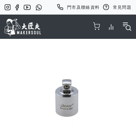
門市及聯絡資料
常見問題
Toggle Nav
Skip
to
the
end
of
the
images
gallery