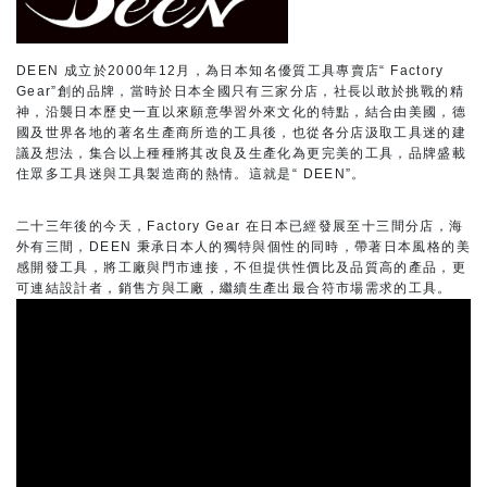
DEEN 成立於2000年12月，為日本知名優質工具專賣店“ Factory
Gear”創的品牌，當時於日本全國只有三家分店，社長以敢於挑戰的精
神，沿襲日本歷史一直以來願意學習外來文化的特點，結合由美國，德
國及世界各地的著名生產商所造的工具後，也從各分店汲取工具迷的建
議及想法，集合以上種種將其改良及生產化為更完美的工具，品牌盛載
住眾多工具迷與工具製造商的熱情。這就是“ DEEN”。
二十三年後的今天，Factory Gear 在日本已經發展至十三間分店，海
外有三間，DEEN 秉承日本人的獨特與個性的同時，帶著日本風格的美
感開發工具，將工廠與門市連接，不但提供性價比及品質高的產品，更
可連結設計者，銷售方與工廠，繼續生產出最合符市場需求的工具。