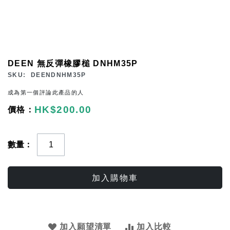
Skip
DEEN 無反彈橡膠槌 DNHM35P
to
SKU
DEENDNHM35P
the
成為第一個評論此產品的人
beginning
HK$200.00
of
the
images
數量
gallery
加入購物車
加入願望清單
加入比較