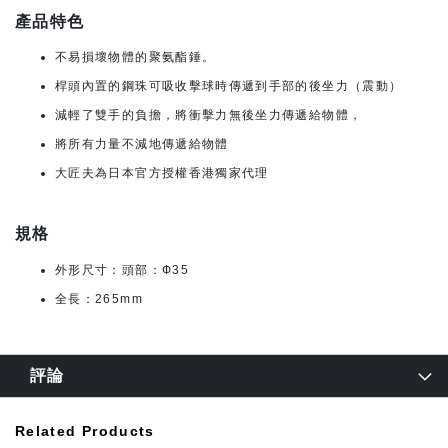
產品特色
不易損壞物體的聚氨酯錘。
桿頭內置的鋼珠可吸收擊球時傳遞到手部的後坐力（震動）
減輕了雙手的負擔，將衝擊力無後坐力傳遞給物體，
將所有力量不減地傳遞給物體
大匠夫為日本官方授權香港獨家代理
規格
外形尺寸：頭部：Ф35
全長：265mm
評論
Related Products