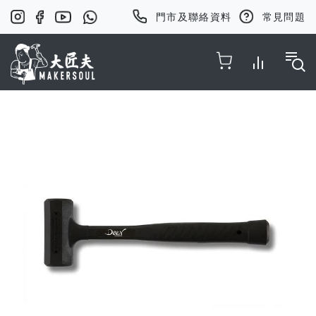
門市及聯絡資料
常見問題
Toggle Nav
Skip
to
the
end
of
the
images
gallery