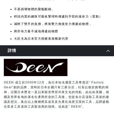
不易損壞物體的聚氨酯錘。
桿頭內置的鋼珠可吸收擊球時傳遞到手部的後坐力（震動）
減輕了雙手的負擔，將衝擊力無後坐力傳遞給物體，
將所有力量不減地傳遞給物體
大匠夫為日本官方授權香港獨家代理
詳情
DEEN 成立於2000年12月，為日本知名優質工具專賣店“ Factory
Gear”創的品牌，當時於日本全國只有三家分店，社長以敢於挑戰的精
神，沿襲日本歷史一直以來願意學習外來文化的特點，結合由美國，德
國及世界各地的著名生產商所造的工具後，也從各分店汲取工具迷的建
議及想法，集合以上種種將其改良及生產化為更完美的工具，品牌盛載
住眾多工具迷與工具製造商的熱情。這就是“ DEEN”。