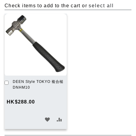
Check items to add to the cart or
select all
加
DEEN Style TOKYO 複合槌
入
DNHM10
購
物
HK$288.00
車
加
加
入
入