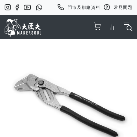
門市及聯絡資料
常見問題
Toggle Nav
Skip
to
the
end
of
the
images
gallery