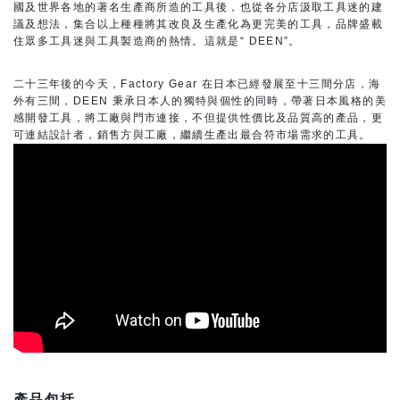
國及世界各地的著名生產商所造的工具後，也從各分店汲取工具迷的建
議及想法，集合以上種種將其改良及生產化為更完美的工具，品牌盛載
住眾多工具迷與工具製造商的熱情。這就是“ DEEN”。
二十三年後的今天，Factory Gear 在日本已經發展至十三間分店，海
外有三間，DEEN 秉承日本人的獨特與個性的同時，帶著日本風格的美
感開發工具，將工廠與門市連接，不但提供性價比及品質高的產品，更
可連結設計者，銷售方與工廠，繼續生產出最合符市場需求的工具。
產品包括