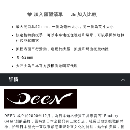
加入願望清單
加入比較
最大開口為52 mm，一側為毫米大小，另一側為英寸大小
快速旋轉的扳手，可以牢牢地抓住螺栓和螺母，可以零間隙地抓
住它並鬆開它
抓握表面平行滑動，適用於擠壓，抓握和彎曲板狀物體
0~52mm
大匠夫為日本官方授權香港獨家代理
詳情
DEEN 成立於2000年12月，為日本知名優質工具專賣店“ Factory
Gear”創的品牌，當時於日本全國只有三家分店，社長以敢於挑戰的精
神，沿襲日本歷史一直以來願意學習外來文化的特點，結合由美國，德