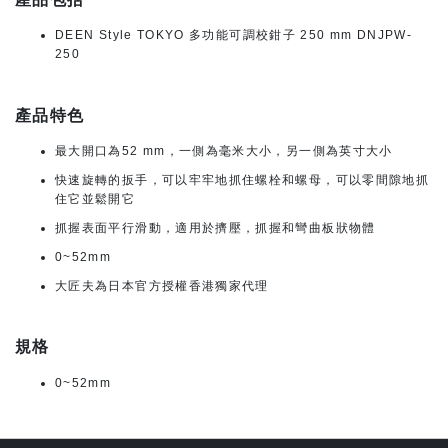
DEEN Style TOKYO 多功能可調校鉗子 250 mm DNJPW-
250
產品特色
最大開口為52 mm，一側為毫米大小，另一側為英寸大小
快速旋轉的扳手，可以牢牢地抓住螺栓和螺母，可以零間隙地抓
住它並鬆開它
抓握表面平行滑動，適用於擠壓，抓握和彎曲板狀物體
0~52mm
大匠夫為日本官方授權香港獨家代理
規格
0~52mm