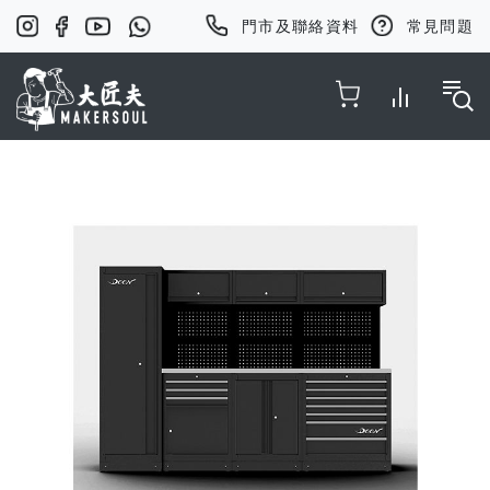
門市及聯絡資料
常見問題
Toggle Nav
Skip
to
the
end
of
the
images
gallery