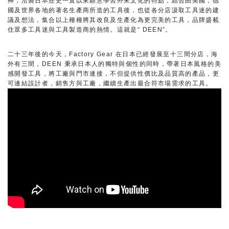
神，沿襲日本歷史一直以來願意學習外來文化的特點，結合由美國，德
國及世界各地的著名生產商所造的工具後，也從各分店汲取工具迷的建
議及想法，集合以上種種將其改良及生產化為更完美的工具，品牌盛載
住眾多工具迷與工具製造商的熱情。這就是“ DEEN”。
二十三年後的今天，Factory Gear 在日本已經發展至十三間分店，海
外有三間，DEEN 秉承日本人的獨特與個性的同時，帶著日本風格的美
感開發工具，將工廠與門市連接，不但提供性價比及品質高的產品，更
可連結設計者，銷售方與工廠，繼續生產出最合符市場需求的工具。