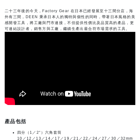
二十三年後的今天，Factory Gear 在日本已經發展至十三間分店，海
外有三間，DEEN 秉承日本人的獨特與個性的同時，帶著日本風格的美
感開發工具，將工廠與門市連接，不但提供性價比及品質高的產品，更
可連結設計者，銷售方與工廠，繼續生產出最合符市場需求的工具。
產品包括
四分（1／2“）六角套筒
10／12／13／14／17／19／21／22／24／27／30／32mm