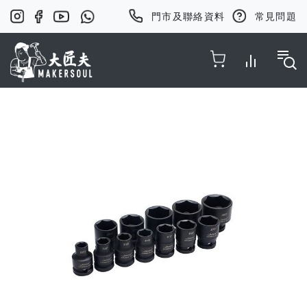
門市及聯絡資料
常見問題
Toggle Nav
Skip
to
the
end
of
the
images
gallery