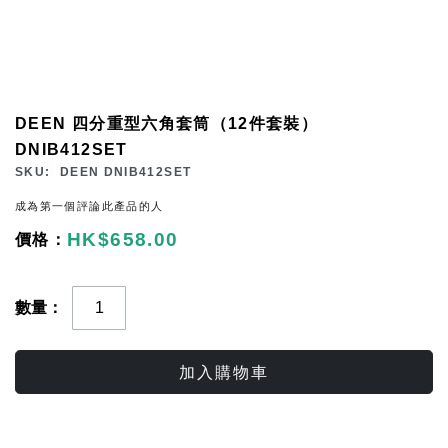
Skip
DEEN 四分重型六角套筒（12件套裝）
to
DNIB412SET
the
SKU
DEEN DNIB412SET
beginning
成為第一個評論此產品的人
of
HK$658.00
the
images
gallery
數量
加入購物車