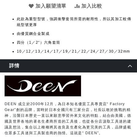
加入願望清單
加入比較
此款為重型型號，強調衝擊套筒所需的耐用性，所以其加工較傳
統型號更厚
由優質鋼合金製成
四分（1／2“）六角套筒
10／12／13／14／17／19／21／22／24／27／30／32mm
詳情
DEEN 成立於2000年12月，為日本知名優質工具專賣店“ Factory
Gear”創的品牌，當時於日本全國只有三家分店，社長以敢於挑戰的精
神，沿襲日本歷史一直以來願意學習外來文化的特點，結合由美國，德
國及世界各地的著名生產商所造的工具後，也從各分店汲取工具迷的建
議及想法，集合以上種種將其改良及生產化為更完美的工具，品牌盛載
住眾多工具迷與工具製造商的熱情。這就是“ DEEN”。