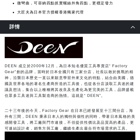
微彎曲，可容納四點抓實螺絲外角四點，更穩定發力
大匠夫為日本官方授權香港獨家代理
詳情
DEEN 成立於2000年12月，為日本知名優質工具專賣店“ Factory
Gear”創的品牌，當時於日本全國只有三家分店，社長以敢於挑戰的精
神，沿襲日本歷史一直以來願意學習外來文化的特點，結合由美國，德
國及世界各地的著名生產商所造的工具後，也從各分店汲取工具迷的建
議及想法，集合以上種種將其改良及生產化為更完美的工具，品牌盛載
住眾多工具迷與工具製造商的熱情。這就是“ DEEN”。
二十三年後的今天，Factory Gear 在日本已經發展至十三間分店，海
外有三間，DEEN 秉承日本人的獨特與個性的同時，帶著日本風格的美
感開發工具，將工廠與門市連接，不但提供性價比及品質高的產品，更
可連結設計者，銷售方與工廠，繼續生產出最合符市場需求的工具。