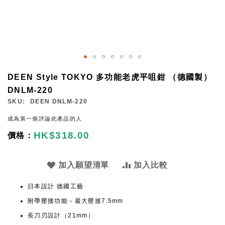
Skip
DEEN Style TOKYO 多功能老虎平咀鉗 （德國製）
to
DNLM-220
the
SKU
DEEN DNLM-220
beginning
成為第一個評論此產品的人
of
HK$318.00
the
images
gallery
加入願望清單
加入比較
日本設計 德國工藝
附帶壓接功能－最大壓接7.5mm
長刀刃設計（21mm）