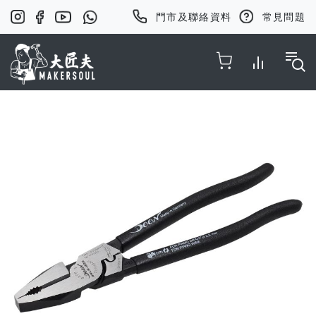
門市及聯絡資料
常見問題
Toggle Nav
Skip
to
the
end
of
the
images
gallery