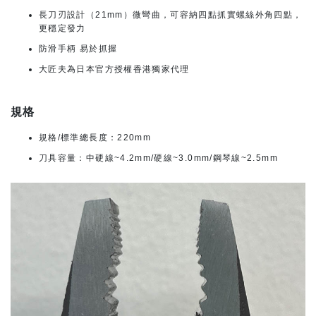
長刀刃設計（21mm）微彎曲，可容納四點抓實螺絲外角四點，
更穩定發力
防滑手柄 易於抓握
大匠夫為日本官方授權香港獨家代理
規格
規格/標準總長度：220mm
刀具容量：中硬線~4.2mm/硬線~3.0mm/鋼琴線~2.5mm