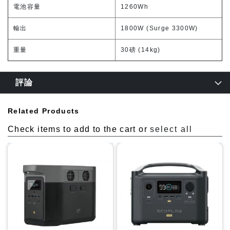
電池容量
1260Wh
輸出
1800W (Surge 3300W)
重量
30磅 (14kg)
評論
Related Products
Check items to add to the cart or
select all