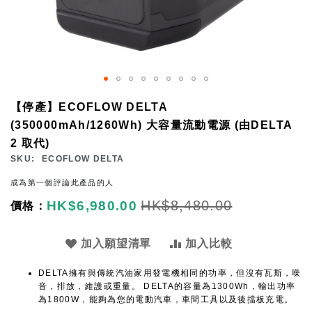
Skip
【停產】ECOFLOW DELTA
to
(350000mAh/1260Wh) 大容量流動電源 (由DELTA
the
2 取代)
beginning
SKU
ECOFLOW DELTA
of
成為第一個評論此產品的人
the
Special
HK$8,480.00
HK$6,980.00
images
Price
gallery
加入願望清單
加入比較
DELTA擁有與傳統汽油家用發電機相同的功率，但沒有瓦斯，噪
音，排放，維護或重量。 DELTA的容量為1300Wh，輸出功率
為1800W，能夠為您的電動汽車，車間工具以及後擋板充電。