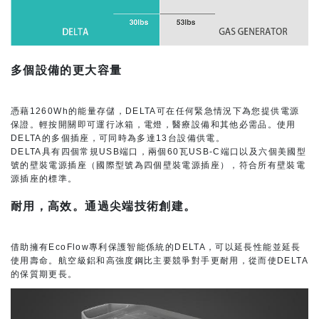
多個設備的更大容量
憑藉1260Wh的能量存儲，DELTA可在任何緊急情況下為您提供電源
保證。輕按開關即可運行冰箱，電燈，醫療設備和其他必需品。使用
DELTA的多個插座，可同時為多達13台設備供電。
DELTA具有四個常規USB端口，兩個60瓦USB-C端口以及六個美國型
號的壁裝電源插座（國際型號為四個壁裝電源插座），符合所有壁裝電
源插座的標準。
耐用，高效。通過尖端技術創建。
借助擁有EcoFlow專利保護智能係統的DELTA，可以延長性能並延長
使用壽命。航空級鋁和高強度鋼比主要競爭對手更耐用，從而使DELTA
的保質期更長。