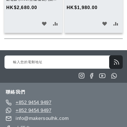
物
RIVER 2 取代)
HK$2,680.00
HK$1,980.00
車
加
加
加
加
入
入
入
入
願
比
願
比
望
較
望
較
Sign
清
清
Up
單
單
for
Our
Newsletter:
聯絡我們
+852 9454 9497
+852 9454 9497
info@makersoulhk.com