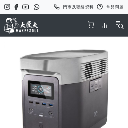
門市及聯絡資料
常見問題
Toggle Nav
Skip
to
the
end
of
the
images
gallery