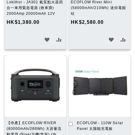
Lokithor - JA301 氣泵點火器四
ECOFLOW River Mini
合一車用緊急電源 (救車寶)
(58000mAh/210Wh) 迷你電能
2000Amp 20000mAh 12V
站
HK$1,380.00
HK$2,580.00
加
加
加
加
入
入
入
入
願
比
願
比
望
較
望
較
清
清
單
單
加
【停產】ECOFLOW RIVER
ECOFLOW - 110W Solar
入
(80000mAh/288Wh) 大容量流
Panel 太陽能充電板
購
動電源 (River主機/套裝) (由