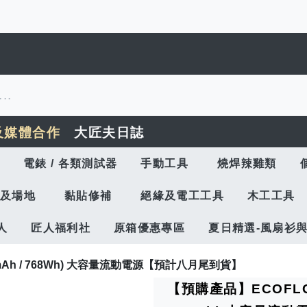
及媒體合作
大匠夫日誌
電錶 / 各類測試器
手動工具
燒焊辣雞類
及場地
黏貼修補
絕緣及電工工具
木工工具
人
匠人福利社
原箱優惠專區
夏日精選-風扇衫
000mAh / 768Wh) 大容量流動電源【預計八月尾到貨】
【預購產品】ECOFLOW R