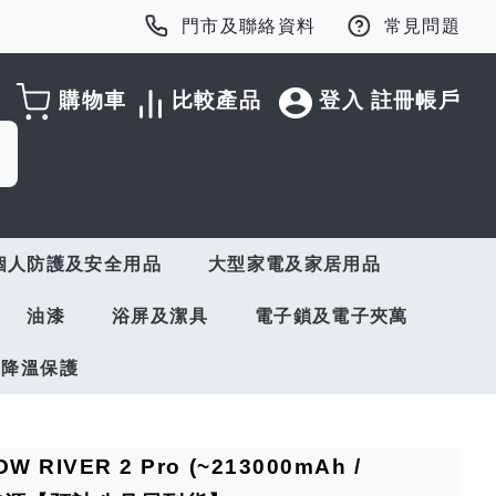
門市及聯絡資料
常見問題
購物車
比較產品
登入
註冊帳戶
個人防護及安全用品
大型家電及家居用品
油漆
浴屏及潔具
電子鎖及電子夾萬
與降溫保護
IVER 2 Pro (~213000mAh /