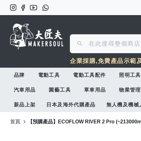
搜
搜
尋
企業採購,免費產品示範
尋
品牌
電動工具
電動工具配件
照明工具
汽車用品
園藝工具
單車用品
物業管理
新品上架
日本及海外代購產品
無人機及機械
首頁
【預購產品】ECOFLOW RIVER 2 Pro (~213
Skip
to