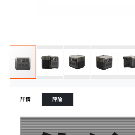
Skip
to
the
詳情
評論
beginning
of
the
images