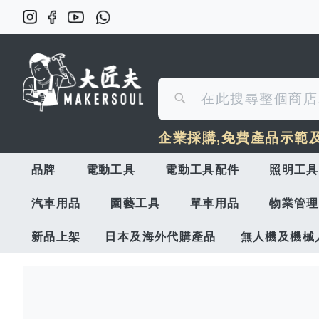
搜
搜
尋
企業採購,免費產品示範
尋
品牌
電動工具
電動工具配件
照明工具
汽車用品
園藝工具
單車用品
物業管理
新品上架
日本及海外代購產品
無人機及機械
Skip
to
the