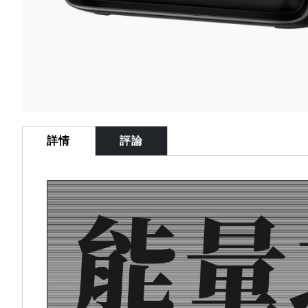
Skip
to
the
詳情
評論
beginning
of
the
images
gallery