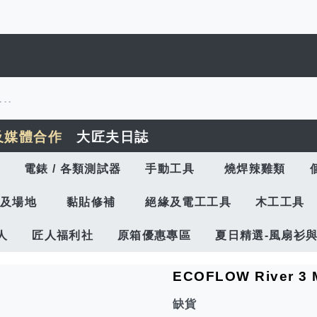
及媒體合作
大匠夫日誌
電錶 / 各類測試器
手動工具
燒焊辣雞類
及場地
黏貼修補
絕緣及電工工具
木工工具
人
匠人福利社
原箱優惠專區
夏日精選-風扇衫
ECOFLOW River 
缺貨