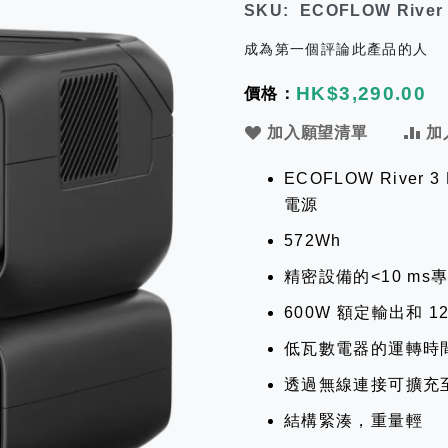
SKU
ECOFLOW River 
成為第一個評論此產品的人
HK$3,290.00
加入願望清單
加
ECOFLOW River 3
電源
572Wh
精密設備的<10 ms
600W 額定輸出和 120
低瓦數電器的運轉時間
透過無線連接可擴充至 
結構緊湊，重量輕