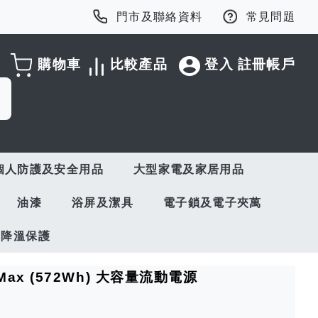
門市及聯絡資料
常見問題
購物車
比較產品
登入
註冊帳戶
個人防護及安全用品
大型家電及家居用品
油漆
浴屏及潔具
電子鎖及電子夾萬
與降溫保護
3 Max (572Wh) 大容量流動電源