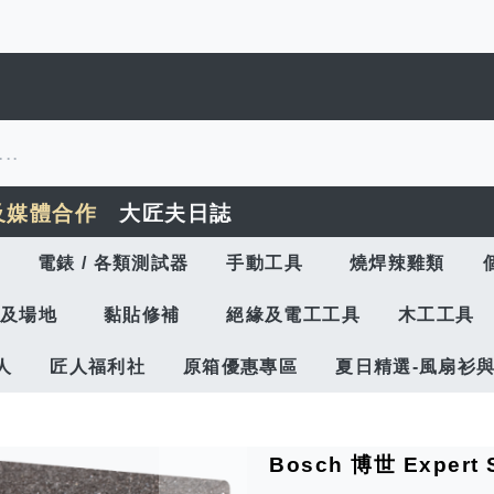
及媒體合作
大匠夫日誌
電錶 / 各類測試器
手動工具
燒焊辣雞類
及場地
黏貼修補
絕緣及電工工具
木工工具
人
匠人福利社
原箱優惠專區
夏日精選-風扇衫
Bosch 博世 Expe