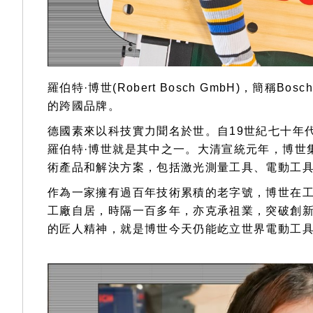
羅伯特·博世(Robert Bosch GmbH)，簡
的跨國品牌。
德國素來以科技實力聞名於世。自19世紀七十年
羅伯特·博世就是其中之一。大清宣統元年，博世
術產品和解決方案，包括激光測量工具、電動工
作為一家擁有過百年技術累積的老字號，博世在
工廠自居，時隔一百多年，亦克承祖業，突破創新，
的匠人精神，就是博世今天仍能屹立世界電動工