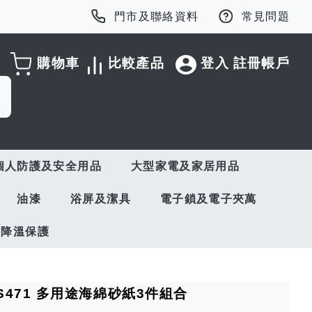
門市及聯絡資料
常見問題
購物車
比較產品
登入
註冊帳戶
個人防護及安全用品
大型家電及家居用品
油漆
浴屏及潔具
電子鎖及電子夾萬
與降溫保護
rt S471 多用途海綿砂紙3件組合