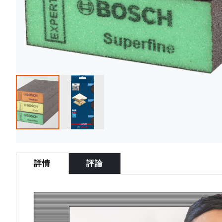
Skip
to
the
詳情
評論
beginning
of
the
images