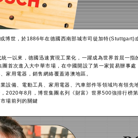
稱Bosch或博世，於1886年在德國西南部城市司徒加特(Stut
代統一以來，德國迅速實現工業化，一躍成為世界首屈一指
集團首次進入大中華市場，在中國開設了第一家貿易辦事處；
具、家用電器，銷售網絡覆蓋港澳地區。
工業設備、電動工具、家用電器、汽車部件等領域均有領先
2020年8月，博世集團名列《財富》世界500強排行榜
具市場前列的關鍵