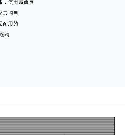
漆，使用壽命長
壓力均勻
固耐用的
方經銷