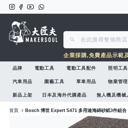
搜
搜
尋
企業採購,免費產品示範
尋
品牌
電動工具
電動工具配件
照明工具
汽車用品
園藝工具
單車用品
物業管理
新品上架
日本及海外代購產品
無人機及機械
首頁
Bosch 博世 Expert S471 多用途海綿砂紙3件組合
Skip
to