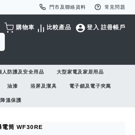
門市及聯絡資料
常見問題
購物車
比較產品
登入
註冊帳戶
個人防護及安全用品
大型家電及家居用品
油漆
浴屏及潔具
電子鎖及電子夾萬
與降溫保護
爆電筒 WF30RE