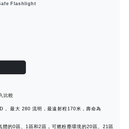
fe Flashlight
入比較
 LED， 最大 280 流明，最遠射程170米，壽命為
體的0區、1區和2區，可燃粉塵環境的20區、21區