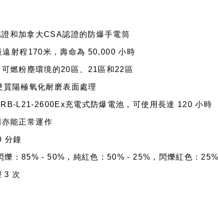
爆認證和加拿大CSA認證的防爆手電筒
，最遠射程170米，壽命為 50,000 小時
可燃粉塵環境的20區、21區和22區
型硬質陽極氧化耐磨表面處理
B-L21-2600Ex充電式防爆電池，可使用長達 120 小時
之間亦能正常運作
0 分鐘
85% - 50%，純紅色：50% - 25%，閃爍紅色：25% 
3 次