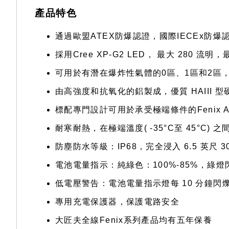
產品特色
通過歐盟ATEX防爆認證，國際IECEx防
採用Cree XP-G2 LED， 最大 280 流明
可用於有潛在爆炸性氣體的0區、1區和2區，
由高強度和抗氧化的鋁製成，優質 HAIII 
標配專門設計可用於承受極端條件的Fenix AR
耐寒耐熱，在極端溫度( -35°C至 45°C) 
防塵防水等級：IP68，完全浸入 6.5 英尺 3
電池電量指示：純綠色：100%-85%，綠燈閃爍：
低電壓警告：電池電量指示燈每 10 分鐘閃爍 
專用充電保護器，保護電路安全
大匠夫全線Fenix系列產品均有五年保養