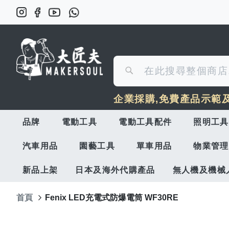
搜
搜
尋
企業採購,免費產品示範
尋
品牌
電動工具
電動工具配件
照明工具
汽車用品
園藝工具
單車用品
物業管理
新品上架
日本及海外代購產品
無人機及機械
首頁
Fenix LED充電式防爆電筒 WF30RE
Skip
to