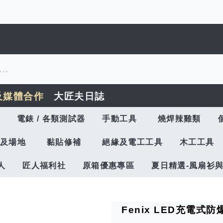
及媒體合作
大匠夫日誌
電錶 / 各類測試器
手動工具
燒焊辣雞類
及場地
黏貼修補
絕緣及電工工具
木工工具
人
匠人福利社
原箱優惠專區
夏日精選-風扇衫
Fenix LED充電式防