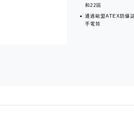
和22區
通過歐盟ATEX防爆
手電筒