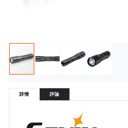
Skip
to
the
詳情
評論
beginning
of
the
images