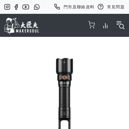
門市及聯絡資料
常見問題
Toggle Nav
Skip
to
the
end
of
the
images
gallery