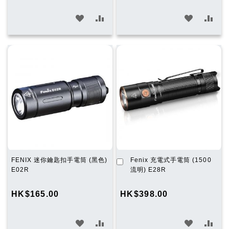
加
加
加
加
入
入
入
入
願
比
願
比
望
較
望
較
清
清
單
單
加
FENIX 迷你鑰匙扣手電筒 (黑色)
Fenix 充電式手電筒 (1500
入
E02R
流明) E28R
購
物
HK$165.00
HK$398.00
車
加
加
加
加