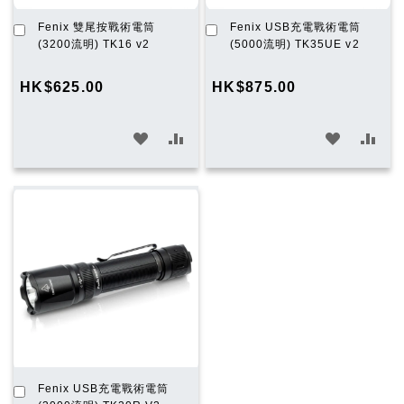
加
加
Fenix 雙尾按戰術電筒
Fenix USB充電戰術電筒
入
入
(3200流明) TK16 v2
(5000流明) TK35UE v2
購
購
物
物
HK$625.00
HK$875.00
車
車
加
加
加
加
入
入
入
入
願
比
願
比
望
較
望
較
清
清
單
單
加
Fenix USB充電戰術電筒