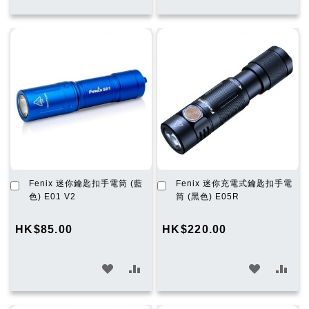
入
入
入
入
願
比
願
比
望
較
望
較
清
清
單
單
加
加
Fenix 迷你鑰匙扣手電筒 (藍
Fenix 迷你充電式鑰匙扣手電
入
入
色) E01 V2
筒 (黑色) E05R
購
購
物
物
HK$85.00
HK$220.00
車
車
加
加
加
加
入
入
入
入