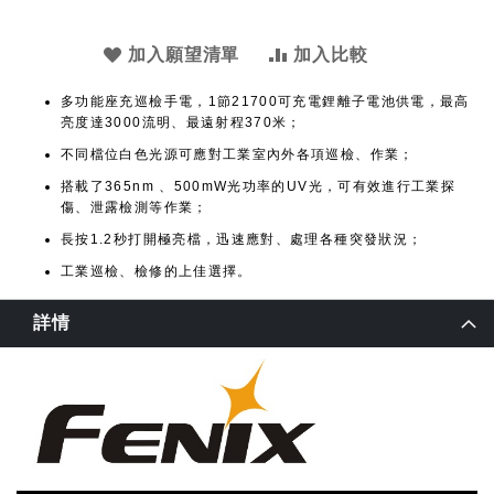
加入願望清單
加入比較
多功能座充巡檢手電，1節21700可充電鋰離子電池供電，最高
亮度達3000流明、最遠射程370米；
不同檔位白色光源可應對工業室內外各項巡檢、作業；
搭載了365nm 、500mW光功率的UV光，可有效進行工業探
傷、泄露檢測等作業；
長按1.2秒打開極亮檔，迅速應對、處理各種突發狀況；
工業巡檢、檢修的上佳選擇。
詳情