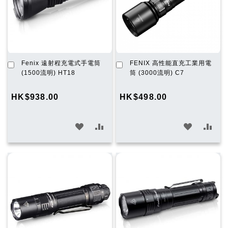
單
單
加
加
Fenix 遠射程充電式手電筒
FENIX 高性能直充工業用電
入
入
(1500流明) HT18
筒 (3000流明) C7
購
購
物
物
HK$938.00
HK$498.00
車
車
加
加
加
加
入
入
入
入
願
比
願
比
望
較
望
較
清
清
單
單