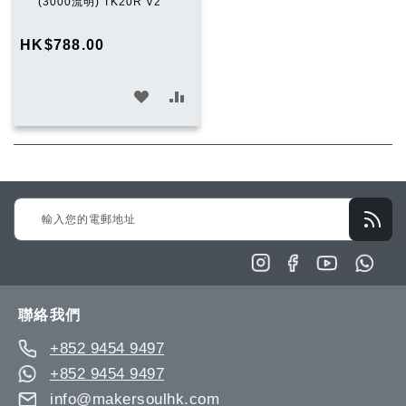
入
(3000流明) TK20R V2
購
物
HK$788.00
車
加
加
入
入
願
比
望
較
Sign
清
Up
單
for
Our
Newsletter:
聯絡我們
+852 9454 9497
+852 9454 9497
info@makersoulhk.com