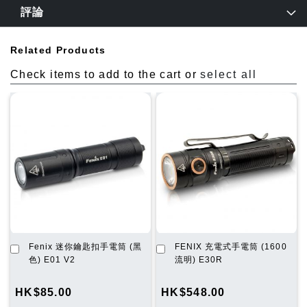
評論
Related Products
Check items to add to the cart or
select all
加
加
Fenix 迷你鑰匙扣手電筒 (黑
FENIX 充電式手電筒 (1600
入
入
色) E01 V2
流明) E30R
購
購
物
物
HK$85.00
HK$548.00
車
車