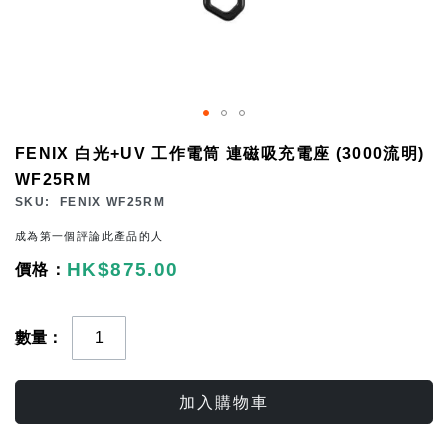
Skip
FENIX 白光+UV 工作電筒 連磁吸充電座 (3000流明)
to
WF25RM
the
SKU
FENIX WF25RM
beginning
成為第一個評論此產品的人
of
HK$875.00
the
images
gallery
數量
加入購物車