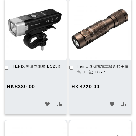
願
比
願
比
望
較
望
較
清
清
單
單
加
加
FENIX 輕量單車燈 BC25R
Fenix 迷你充電式鑰匙扣手電
入
入
筒 (啡色) E05R
購
購
物
物
HK$389.00
HK$220.00
車
車
加
加
加
加
入
入
入
入
願
比
願
比
望
較
望
較