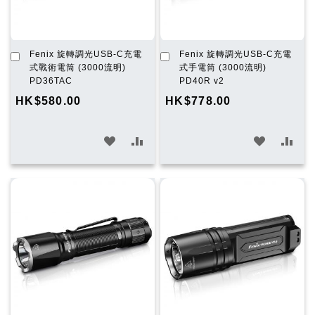
加
加
Fenix 旋轉調光USB-C充電
Fenix 旋轉調光USB-C充電
入
入
式戰術電筒 (3000流明)
式手電筒 (3000流明)
購
購
PD36TAC
PD40R v2
物
物
HK$580.00
HK$778.00
車
車
加
加
加
加
入
入
入
入
願
比
願
比
望
較
望
較
清
清
單
單