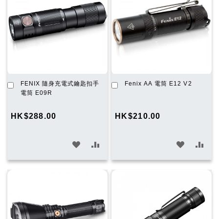
清
清
單
單
加
加
FENIX 隨身充電式鑰匙扣手
Fenix AA 電筒 E12 V2
入
入
電筒 E09R
購
購
物
物
HK$288.00
HK$210.00
車
車
加
加
加
加
入
入
入
入
願
比
願
比
望
較
望
較
清
清