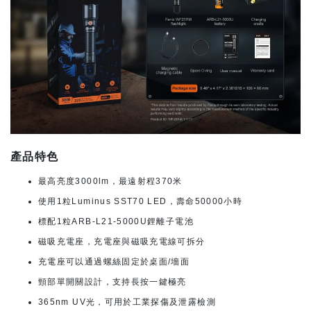
產品特色
最高亮度3000lm，最遠射程370米
使用1粒Luminus SST70 LED，壽命50000小時
標配1粒ARB-L21-5000U鋰離子電池
磁吸充電座，充電座與磁吸充電線可拆分
充電座可以通過螺絲固定於桌面/墻面
頸部單開關設計，支持長按一鍵極亮
365nm UV光，可用於工業探傷及泄露檢測