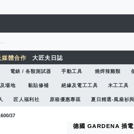
及媒體合作
大匠夫日誌
電錶 / 各類測試器
手動工具
燒焊辣雞類
及場地
黏貼修補
絕緣及電工工具
木工工具
人
匠人福利社
原箱優惠專區
夏日精選-風扇衫
00/37
德國 GARDENA 插電