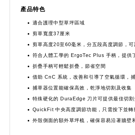
產品特色
適合護理中型草坪區域
剪草寬度37厘米
剪草高度20至60毫米，分五段高度調節，
符合人體工學的 ErgoTec Plus 手柄，
折疊手柄可輕鬆折疊，節省空間
借助 CnC 系統，改善和引導了空氣循環，
捕草器位置能確保高效，乾淨地切割及收集
特殊硬化的 DuraEdge 刀片可提供最佳切
QuickFit 中央高度調節功能，只需按下
外殼側面的額外草坪梳，確保容易沿著牆壁