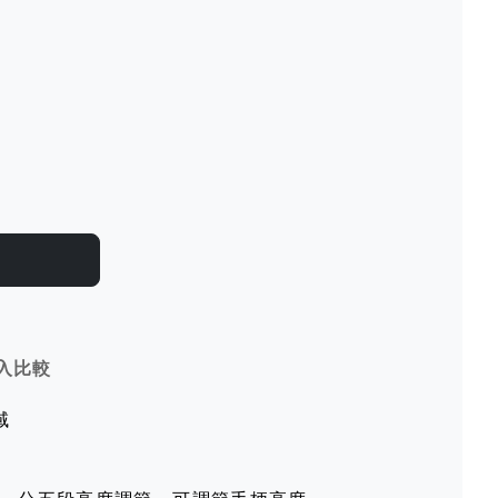
入比較
域