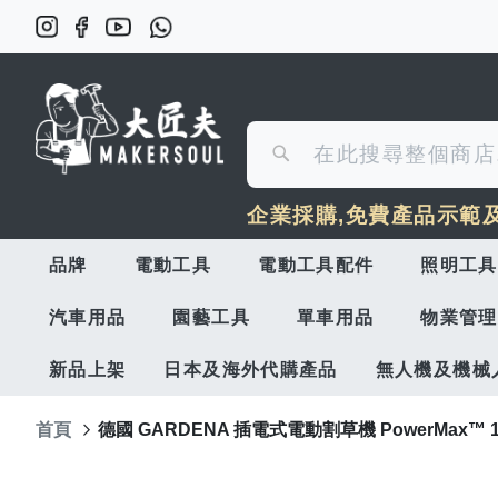
搜
搜
尋
企業採購,免費產品示範
尋
品牌
電動工具
電動工具配件
照明工具
汽車用品
園藝工具
單車用品
物業管理
新品上架
日本及海外代購產品
無人機及機械
首頁
德國 GARDENA 插電式電動割草機 PowerMax™ 16
Skip
to