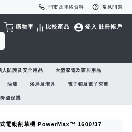
門市及聯絡資料
常見問題
購物車
比較產品
登入
註冊帳戶
個人防護及安全用品
大型家電及家居用品
油漆
浴屏及潔具
電子鎖及電子夾萬
與降溫保護
式電動割草機 PowerMax™ 1600/37