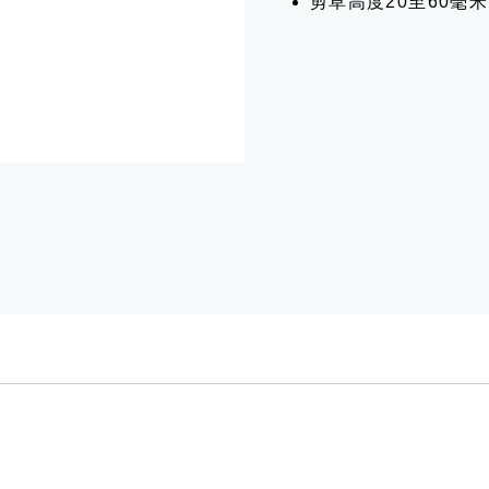
剪草高度20至60毫