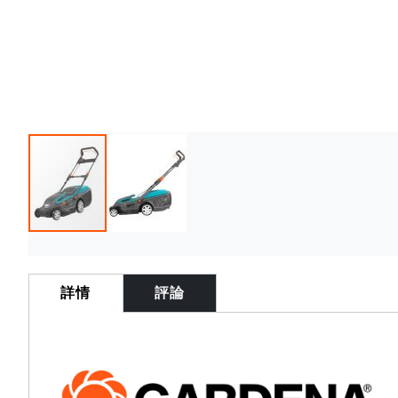
Skip
to
the
詳情
評論
beginning
of
the
images