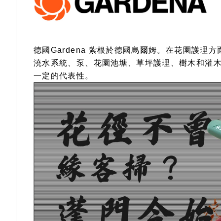
gallery
德國Gardena 紮根於德國烏爾姆。在花園護
澆水系統、泵、花園池塘、草坪護理、樹木和灌木
一定的代表性。