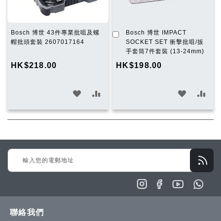
加
Bosch 博世 43件專業批咀及螺
Bosch 博世 IMPACT
入
帽批頭套裝 2607017164
SOCKET SET 衝擊批咀/扳
購
手套筒7件套裝 (13-24mm)
物
HK$218.00
HK$198.00
車
加
加
加
加
入
入
入
入
願
比
願
比
望
較
望
較
Sign
清
清
Up
單
單
for
Our
Newsletter:
聯絡我們