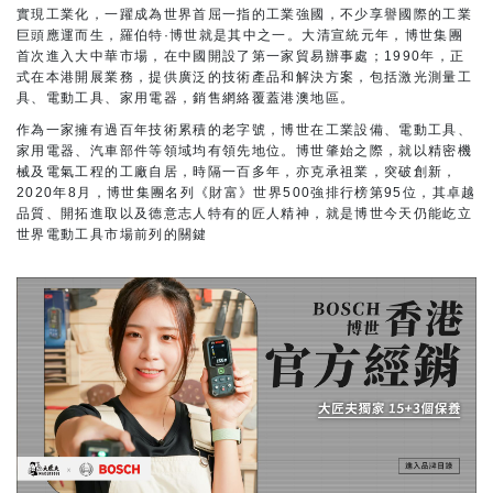
實現工業化，一躍成為世界首屈一指的工業強國，不少享譽國際的工業
巨頭應運而生，羅伯特·博世就是其中之一。大清宣統元年，博世集團
首次進入大中華市場，在中國開設了第一家貿易辦事處；1990年，正
式在本港開展業務，提供廣泛的技術產品和解決方案，包括激光測量工
具、電動工具、家用電器，銷售網絡覆蓋港澳地區。
作為一家擁有過百年技術累積的老字號，博世在工業設備、電動工具、
家用電器、汽車部件等領域均有領先地位。博世肇始之際，就以精密機
械及電氣工程的工廠自居，時隔一百多年，亦克承祖業，突破創新，
2020年8月，博世集團名列《財富》世界500強排行榜第95位，其卓越
品質、開拓進取以及德意志人特有的匠人精神，就是博世今天仍能屹立
世界電動工具市場前列的關鍵