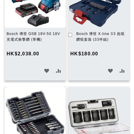
加
Bosch 博世 GSB 18V-50 18V
Bosch 博世 X-line 33 批咀
入
充電式衝擊鑽 (單機)
鑽咀套裝 (33件組)
購
物
HK$2,038.00
HK$180.00
車
加
加
加
加
入
入
入
入
願
比
願
比
望
較
望
較
清
清
單
單