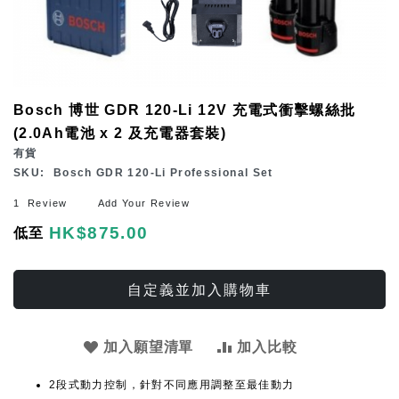
Skip
Bosch 博世 GDR 120-Li 12V 充電式衝擊螺絲批
to
(2.0Ah電池 x 2 及充電器套裝)
the
有貨
beginning
SKU
Bosch GDR 120-Li Professional Set
of
1
Review
Add Your Review
the
HK$875.00
低至
images
gallery
自定義並加入購物車
加入願望清單
加入比較
2段式動力控制，針對不同應用調整至最佳動力