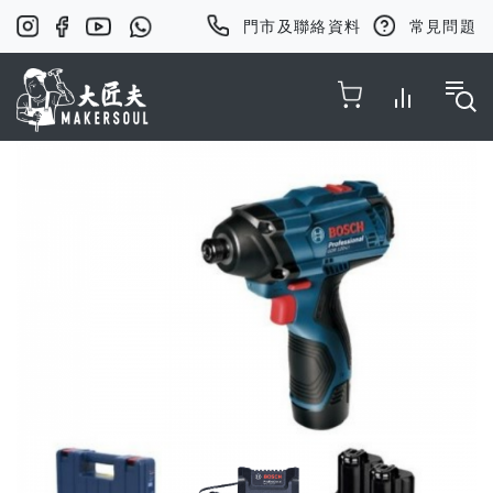
門市及聯絡資料
常見問題
Toggle Nav
Skip
to
the
end
of
the
images
gallery