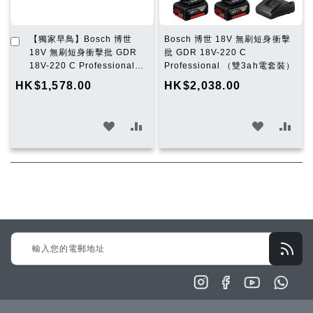
加
【獨家早鳥】Bosch 博世
Bosch 博世 18V 無刷短身衝擊
入
18V 無刷短身衝擊批 GDR
批 GDR 18V-220 C
購
18V-220 C Professional
Professional （雙3ah電套裝）
物
（淨機）
HK$1,578.00
HK$2,038.00
車
加
加
加
加
入
入
入
入
願
比
願
比
望
較
望
較
清
清
Sign
單
單
Up
for
Our
Newsletter: