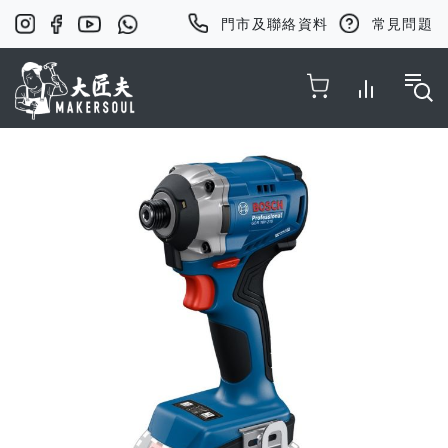
門市及聯絡資料
常見問題
Toggle Nav
Skip
to
the
end
of
the
images
gallery