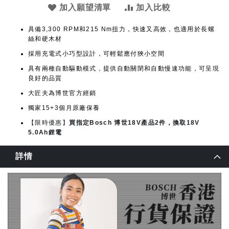
加入願望清單
加入比較
具備3,300 RPM和215 Nm扭力，快速又高效，也適用於長螺
絲和硬木材
採用充電式小巧型設計，可輕鬆應付狹小空間
具有兩種自動驅動模式，提供自動關閉和自動慢速功能，可呈現
良好的品質
大匠夫為博世官方經銷
獨家15+3個月原廠保養
【限時優惠】
買指定Bosch 博世18V產品2件，換取18V
5.0Ah鋰電
詳情