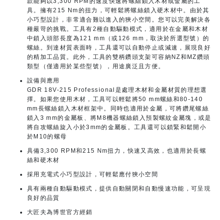
款能夠以3,300 RPM的速度快速將螺絲鎖入木材或金屬的工
具。擁有215 Nm的扭力，可輕鬆將螺絲鎖入硬木材中。由於其
小巧型設計，非常適合難以進入的狹小空間。您可以完美解決各
種嚴苛的挑戰。工具有2種自動驅動模式，適用於在金屬和木材
中鎖入頭部長度為121 mm（或126 mm，取決於所選型號）的
螺絲。到達材質表面時，工具還可以自動停止或減速，展現良好
的精加工品質。此外，工具的雙柄鑽頭支架可容納NZ和MZ鑽頭
類型（僅適用於某些型號），用途廣泛且方便。
設備與應用
GDR 18V-215 Professional是處理木材和金屬材質的理想選
擇。如果您使用木材，工具可以輕鬆將50 mm螺絲和80-140
mm長螺絲鎖入木材框架中。同時也適用於金屬，可將鑽尾螺絲
鎖入3 mm的金屬板、將M8機器螺絲鎖入預製螺紋金屬塊，或是
將自攻螺絲旋入小於3mm的金屬板。工具還可以鎖緊和鬆開小
於M10的螺母
具備3,300 RPM和215 Nm扭力，快速又高效，也適用於長螺
絲和硬木材
採用充電式小巧型設計，可輕鬆應付狹小空間
具有兩種自動驅動模式，提供自動關閉和自動慢速功能，可呈現
良好的品質
大匠夫為博世官方經銷