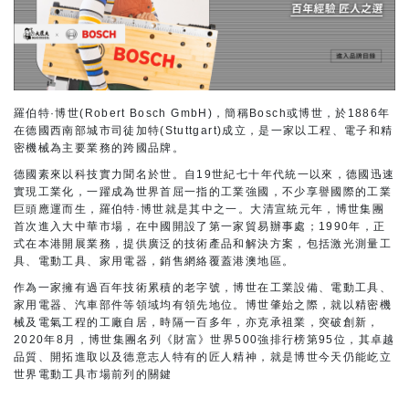
羅伯特·博世(Robert Bosch GmbH)，簡稱Bosch或博世，於1886年
在德國西南部城市司徒加特(Stuttgart)成立，是一家以工程、電子和精
密機械為主要業務的跨國品牌。
德國素來以科技實力聞名於世。自19世紀七十年代統一以來，德國迅速
實現工業化，一躍成為世界首屈一指的工業強國，不少享譽國際的工業
巨頭應運而生，羅伯特·博世就是其中之一。大清宣統元年，博世集團
首次進入大中華市場，在中國開設了第一家貿易辦事處；1990年，正
式在本港開展業務，提供廣泛的技術產品和解決方案，包括激光測量工
具、電動工具、家用電器，銷售網絡覆蓋港澳地區。
作為一家擁有過百年技術累積的老字號，博世在工業設備、電動工具、
家用電器、汽車部件等領域均有領先地位。博世肇始之際，就以精密機
械及電氣工程的工廠自居，時隔一百多年，亦克承祖業，突破創新，
2020年8月，博世集團名列《財富》世界500強排行榜第95位，其卓越
品質、開拓進取以及德意志人特有的匠人精神，就是博世今天仍能屹立
世界電動工具市場前列的關鍵