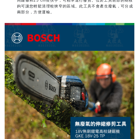
岡鏈條和25 cm長扶手，可精準進行修剪。位於工具前部的樹枝
鉤可讓您輕鬆清理較狹窄的區域。此工具不會產生廢氣，可分成
兩部分，方便運輸。