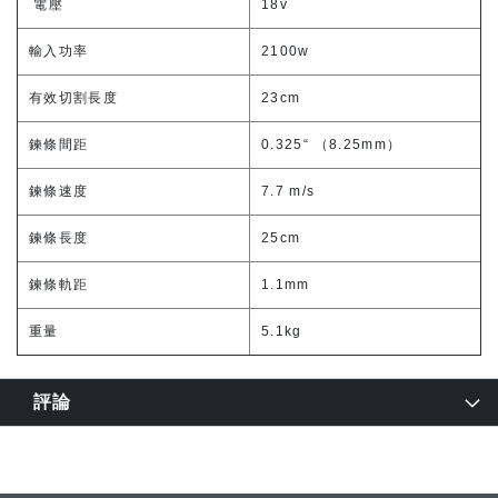
電壓
18v
輸入功率
2100w
有效切割長度
23cm
鍊條間距
0.325“ （8.25mm）
鍊條速度
7.7 m/s
鍊條長度
25cm
鍊條軌距
1.1mm
重量
5.1kg
評論