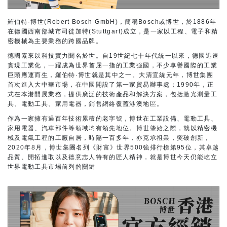
羅伯特·博世(Robert Bosch GmbH)，簡稱Bosch或博世，於1886年
在德國西南部城市司徒加特(Stuttgart)成立，是一家以工程、電子和精
密機械為主要業務的跨國品牌。
德國素來以科技實力聞名於世。自19世紀七十年代統一以來，德國迅速
實現工業化，一躍成為世界首屈一指的工業強國，不少享譽國際的工業
巨頭應運而生，羅伯特·博世就是其中之一。大清宣統元年，博世集團
首次進入大中華市場，在中國開設了第一家貿易辦事處；1990年，正
式在本港開展業務，提供廣泛的技術產品和解決方案，包括激光測量工
具、電動工具、家用電器，銷售網絡覆蓋港澳地區。
作為一家擁有過百年技術累積的老字號，博世在工業設備、電動工具、
家用電器、汽車部件等領域均有領先地位。博世肇始之際，就以精密機
械及電氣工程的工廠自居，時隔一百多年，亦克承祖業，突破創新，
2020年8月，博世集團名列《財富》世界500強排行榜第95位，其卓越
品質、開拓進取以及德意志人特有的匠人精神，就是博世今天仍能屹立
世界電動工具市場前列的關鍵