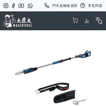
門市及聯絡資料
常見問題
Toggle Nav
Skip
to
the
end
of
the
images
gallery