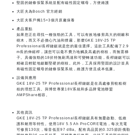
堅固的鏈條張緊系統並配有磁性固定螺母，方便維護
大匠夫為Bosch 官方經銷
大匠夫客戶獨15+3個月原廠保養
產品重點
如果您正在尋找一種強勁的工具，可以有效地修剪高大的樹籬和
樹木，而又不必擔心汽油和煙霧，那麼GKE 18V-25 TP
Professional長桿鏈鋸就是您的最佳選擇。這款工具配備了2.9
m長的伸縮桿，讓您可以毫不費力地觸及高處的樹枝，而無需梯
子。具備強勁的18伏特無刷馬達和可變轉速功能，長桿鏈鋸可以
精確且輕鬆地鋸斷堅硬的樹枝。此外，工具採用堅固的設計並具
有磁性固定螺母的鏈條張緊系統，維護方便且成本低廉。
設備與應用
GKE 18V-25 TP Professional長桿鏈鋸是在高處修剪較粗樹
枝的理想工具。與博世專業18V系統和多品牌電池聯盟
AMPShare相容。
其他資訊
GKE 18V-25 TP Professional長桿鏈鋸具有無憂啟動、低維
護和耐用等特性。使用18V 5.5 Ah ProCORE電池，每次充電
可修剪130次，噪音低至97 dBa。配有高品質的0.325節距俄勒