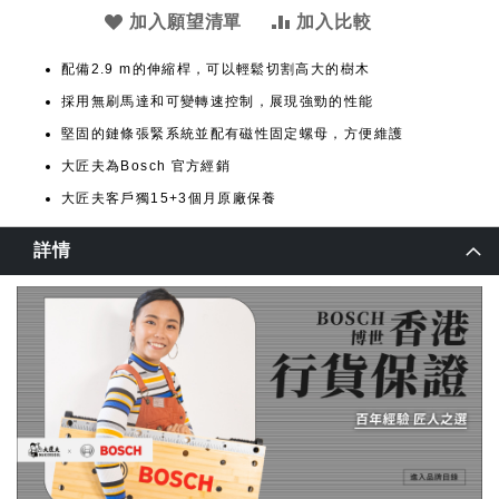
加入願望清單
加入比較
配備2.9 m的伸縮桿，可以輕鬆切割高大的樹木
採用無刷馬達和可變轉速控制，展現強勁的性能
堅固的鏈條張緊系統並配有磁性固定螺母，方便維護
大匠夫為Bosch 官方經銷
大匠夫客戶獨15+3個月原廠保養
詳情