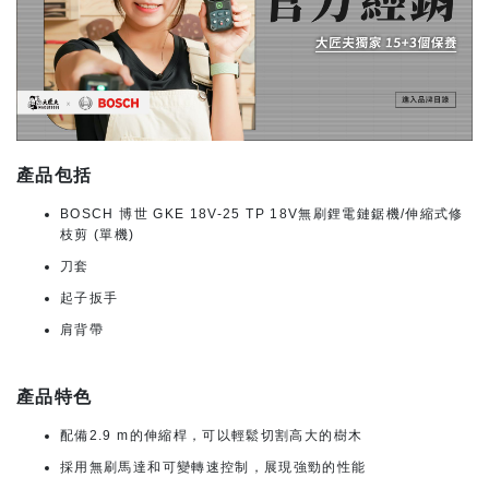
產品包括
BOSCH 博世 GKE 18V-25 TP 18V無刷鋰電鏈鋸機/伸縮式修
枝剪 (單機)
刀套
起子扳手
肩背帶
產品特色
配備2.9 m的伸縮桿，可以輕鬆切割高大的樹木
採用無刷馬達和可變轉速控制，展現強勁的性能