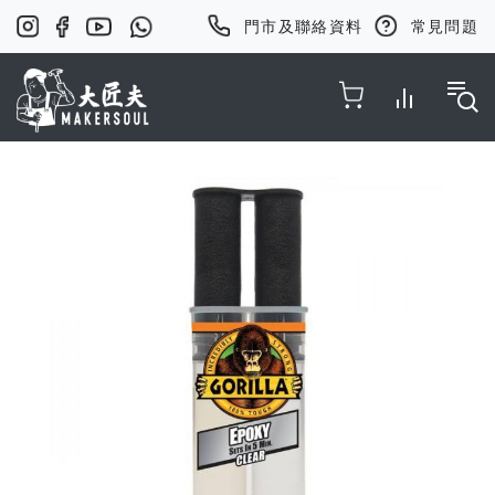
門市及聯絡資料
常見問題
Toggle Nav
Skip
to
the
end
of
the
images
gallery