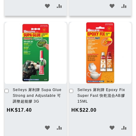
加
加
加
加
入
入
入
入
願
比
願
比
望
較
望
較
清
清
單
單
加
加
Selleys 犀利牌 Supa Glue
Selleys 犀利牌 Epoxy Fix
入
入
Strong and Adjustable 可
Super Fast 快乾混合AB膠
購
購
調整超能膠 3G
15ML
物
物
HK$17.40
HK$22.00
車
車
加
加
加
加