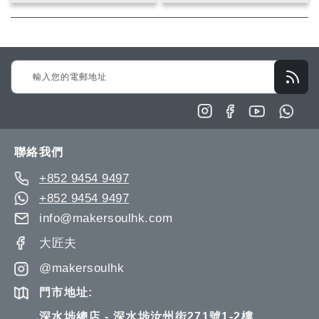
入
入
入
入
願
比
願
比
望
較
望
較
Sign
清
清
Up
單
單
for
Our
Newsletter:
聯絡我們
+852 9454 9497
+852 9454 9497
info@makersoulhk.com
大匠夫
@makersoulhk
門市地址:
深水埗總店 - 深水埗汝州街271號1-2樓