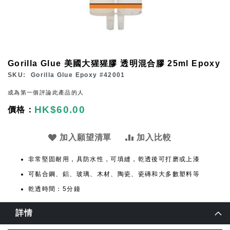
Skip
Gorilla Glue 美國大猩猩膠 透明混合膠 25ml Epoxy
to
SKU
Gorilla Glue Epoxy #42001
the
成為第一個評論此產品的人
beginning
HK$60.00
of
the
images
加入願望清單
加入比較
gallery
非常堅固耐用，具防水性，可填縫，乾透後可打磨或上漆
可黏合鋼、鋁、玻璃、木材、陶瓷、瓷磚和大多數塑料等
乾透時間：5分鐘
詳情