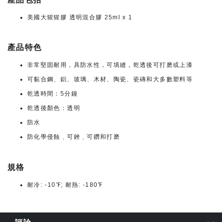
美國大猩猩膠 透明混合膠 25ml x 1
產品特色
非常堅固耐用，具防水性，可填縫，乾透後可打磨或上漆
可黏合鋼、鋁、玻璃、木材、陶瓷、瓷磚和大多數塑料等
乾透時間：5分鐘
乾透後顏色：透明
防水
防化學侵蝕﹑可銼﹑可鑽和打磨
規格
耐冷: -10℉; 耐熱: -180℉