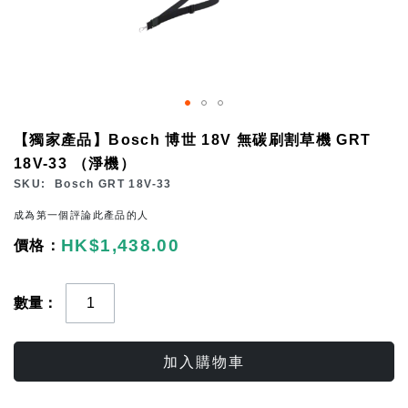
Skip
【獨家產品】Bosch 博世 18V 無碳刷割草機 GRT
to
18V-33 （淨機）
the
SKU
Bosch GRT 18V-33
beginning
成為第一個評論此產品的人
of
HK$1,438.00
the
images
gallery
數量
加入購物車