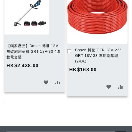
【獨家產品】Bosch 博世 18V
加
Bosch 博世 GFR 18V-23/
無碳刷割草機 GRT 18V-33 4.0
入
GRT 18V-33 專用割草繩
雙電套裝
購
(24米)
HK$2,438.00
物
HK$168.00
車
加
加
加
加
入
入
入
入
願
比
願
比
望
較
望
較
清
清