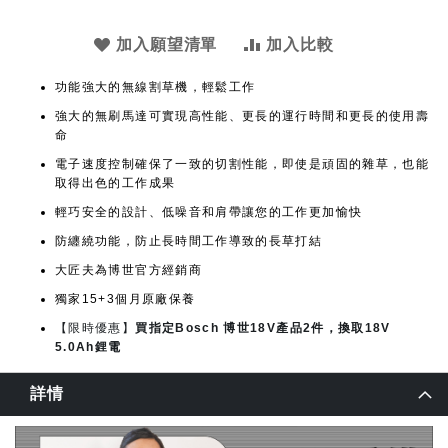
加入願望清單
加入比較
功能強大的無線割草機，輕鬆工作
強大的無刷馬達可實現高性能、更長的運行時間和更長的使用壽
命
電子速度控制確保了一致的切割性能，即使是頑固的雜草，也能
取得出色的工作成果
輕巧安全的設計、低噪音和肩帶讓您的工作更加愉快
防纏繞功能，防止長時間工作導致的長草打結
大匠夫為博世官方經銷商
獨家15+3個月原廠保養
【限時優惠】
買指定Bosch 博世18V產品2件，換取18V
5.0Ah鋰電
詳情