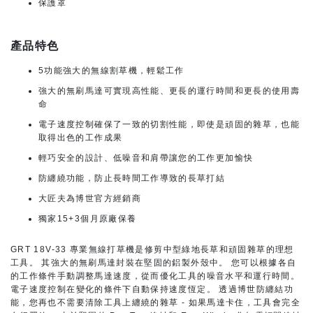
保護罩
產品特色
5功能強大的無線割草機，輕鬆工作
強大的無刷馬達可實現高性能、更長的運行時間和更長的使用壽
命
電子速度控制確保了一致的切割性能，即使是頑固的雜草，也能
取得出色的工作成果
輕巧安全的設計、低噪音和肩帶讓您的工作更加愉快
防纏繞功能，防止長時間工作導致的長草打結
大匠夫為博世官方經銷商
獨家15+3個月原廠保養
GRT 18V-33 專業無線打草機是修剪中型綠地長草和頑固雜草的理想
工具。 其強大的無刷馬達封裝在堅固的鋁製外殼中。 您可以根據各自
的工作條件手動調整馬達速度，從而優化工具的噪音水平和運行時間。
電子速度控制在變化的條件下自動保持速度恆定。 透過博世防纏結功
能，您再也不需要清除工具上纏繞的雜草 - 如果馬達卡住，工具會完全