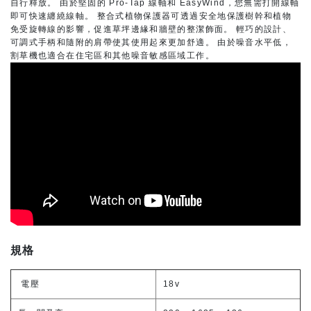
自行釋放。 由於堅固的 Pro-Tap 線軸和 EasyWind，您無需打開線軸
即可快速纏繞線軸。 整合式植物保護器可透過安全地保護樹幹和植物
免受旋轉線的影響，促進草坪邊緣和牆壁的整潔飾面。 輕巧的設計、
可調式手柄和隨附的肩帶使其使用起來更加舒適。 由於噪音水平低，
割草機也適合在住宅區和其他噪音敏感區域工作。
規格
電壓
18v