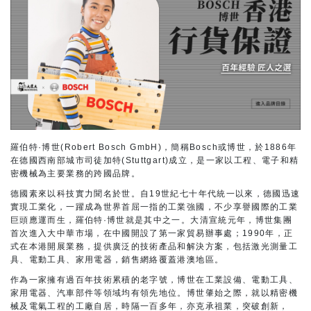
羅伯特·博世(Robert Bosch GmbH)，簡稱Bosch或博世，於1886年
在德國西南部城市司徒加特(Stuttgart)成立，是一家以工程、電子和精
密機械為主要業務的跨國品牌。
德國素來以科技實力聞名於世。自19世紀七十年代統一以來，德國迅速
實現工業化，一躍成為世界首屈一指的工業強國，不少享譽國際的工業
巨頭應運而生，羅伯特·博世就是其中之一。大清宣統元年，博世集團
首次進入大中華市場，在中國開設了第一家貿易辦事處；1990年，正
式在本港開展業務，提供廣泛的技術產品和解決方案，包括激光測量工
具、電動工具、家用電器，銷售網絡覆蓋港澳地區。
作為一家擁有過百年技術累積的老字號，博世在工業設備、電動工具、
家用電器、汽車部件等領域均有領先地位。博世肇始之際，就以精密機
械及電氣工程的工廠自居，時隔一百多年，亦克承祖業，突破創新，