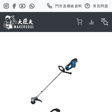
門市及聯絡資料
常見問題
Toggle Nav
Skip
to
the
end
of
the
images
gallery