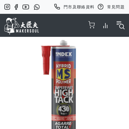
門市及聯絡資料
常見問題
Toggle Nav
Skip
to
the
end
of
the
images
gallery