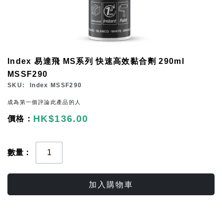
Skip
Index 易達飛 MS系列 快速高效黏合劑 290ml
to
MSSF290
the
SKU
Index MSSF290
beginning
成為第一個評論此產品的人
of
HK$136.00
the
images
gallery
數量
加入購物車