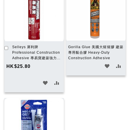
加
Selleys 犀利牌
Gorilla Glue 美國大猩猩膠 建築
入
Professional Construction
專用黏合膠 Heavy-Duty
購
Adhesive 專易寶建築強力黏
Construction Adhesive
物
合劑 350G
加
加
HK$25.80
車
入
入
加
加
願
比
入
入
望
較
願
比
清
望
較
單
清