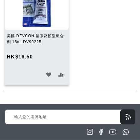
單
美國 DEVCON 塑膠及模型黏合
劑 15ml DV90225
HK$16.50
加
加
入
入
願
比
望
較
Sign
清
Up
單
for
Our