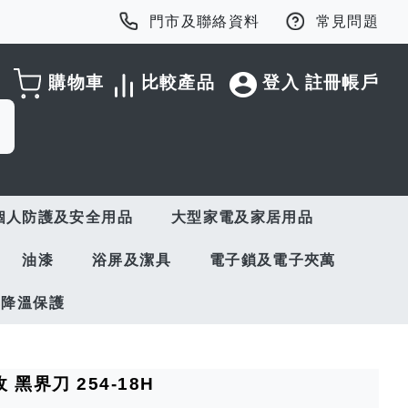
門市及聯絡資料
常見問題
購物車
比較產品
登入
註冊帳戶
個人防護及安全用品
大型家電及家居用品
油漆
浴屏及潔具
電子鎖及電子夾萬
與降溫保護
 黑界刀 254-18H