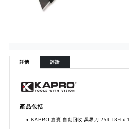
Skip
to
the
詳情
評論
beginning
of
the
images
gallery
產品包括
KAPRO 嘉寶 自動回收 黑界刀 254-18H x 