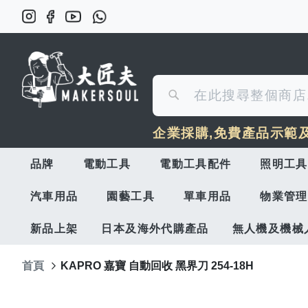
搜
搜
尋
企業採購,免費產品示範
尋
品牌
電動工具
電動工具配件
照明工具
汽車用品
園藝工具
單車用品
物業管理
新品上架
日本及海外代購產品
無人機及機械
首頁
KAPRO 嘉寶 自動回收 黑界刀 254-18H
Skip
to