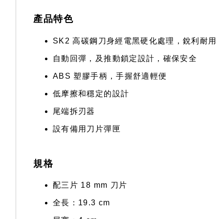
產品特色
SK2 高碳鋼刀身經電黑硬化處理，銳利耐
自動回彈，及推動鎖定設計，確保安全
ABS 塑膠手柄，手握舒適輕便
低摩擦和穩定的設計
尾端拆刃器
設有備用刀片彈匣
規格
配三片 18 mm 刀片
全長：19.3 cm