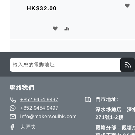
加
HK$32.00
入
願
加
加
望
入
入
清
願
比
單
望
較
Sign
Up
清
for
單
Our
聯絡我們
Newsletter:
+852 9454 9497
門市地址:
+852 9454 9497
深水埗總店 - 
info@makersoulhk.com
271號1-2樓
大匠夫
觀塘分部 - 觀塘