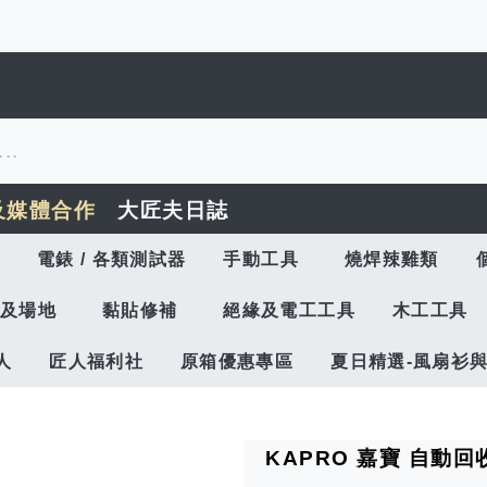
及媒體合作
大匠夫日誌
電錶 / 各類測試器
手動工具
燒焊辣雞類
及場地
黏貼修補
絕緣及電工工具
木工工具
人
匠人福利社
原箱優惠專區
夏日精選-風扇衫
KAPRO 嘉寶 自動回收