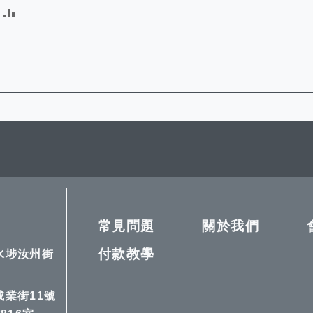
加
入
比
較
常見問題
關於我們
付款教學
深水埗汝州街
成業街11號