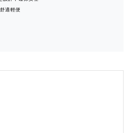
握舒適輕便