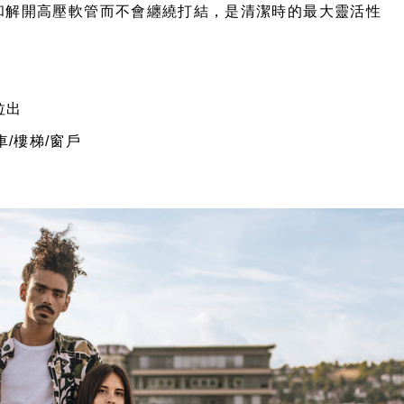
鬆纏繞和解開高壓軟管而不會纏繞打結，是清潔時的最大靈活性
拉出
車/樓梯/窗戶