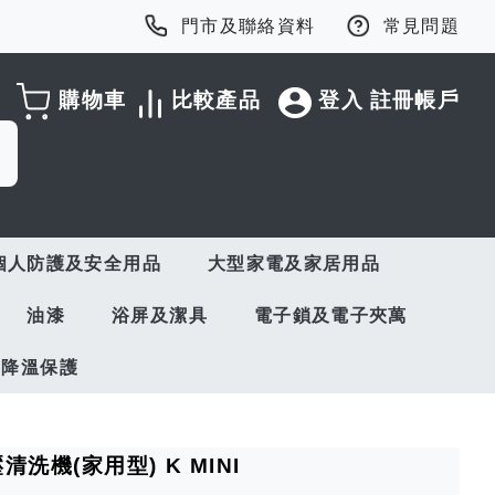
門市及聯絡資料
常見問題
購物車
比較產品
登入
註冊帳戶
個人防護及安全用品
大型家電及家居用品
油漆
浴屏及潔具
電子鎖及電子夾萬
與降溫保護
高壓清洗機(家用型) K MINI