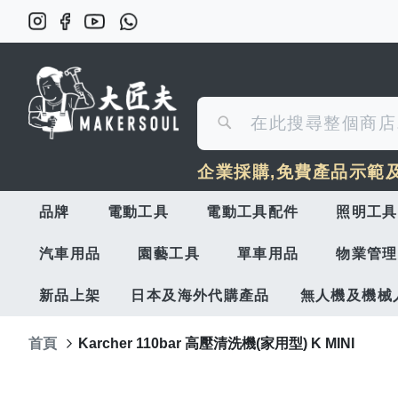
搜
搜
尋
企業採購,免費產品示範
尋
品牌
電動工具
電動工具配件
照明工具
汽車用品
園藝工具
單車用品
物業管理
新品上架
日本及海外代購產品
無人機及機械
首頁
Karcher 110bar 高壓清洗機(家用型) K MINI
Skip
to