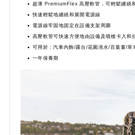
超薄 PremiumFlex 高壓軟管，可輕
快速輕鬆地纏繞和展開電源線
電源線牢固地固定在設備支架周圍
高壓軟管可快速方便地由設備及噴槍卡入和
可用於 : 汽車內飾/露台/花園澆水/百葉窗/單
一年保養期