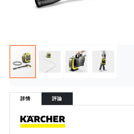
Skip
to
the
詳情
評論
beginning
of
the
images