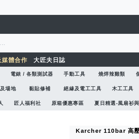
及媒體合作
大匠夫日誌
電錶 / 各類測試器
手動工具
燒焊辣雞類
及場地
黏貼修補
絕緣及電工工具
木工工具
人
匠人福利社
原箱優惠專區
夏日精選-風扇衫
Karcher 110bar 