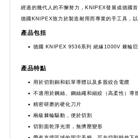
經過的幾代人的不懈努力，KNIPEX發展成德
德國KNIPEX致力於製造耐用而專業的手工具
產品包括
德國 KNIPEX 9536系列 絕緣1000V 棘輪巨型電
產品特點
用於切割銅和鋁單導體以及多股絞合電纜
不適用於鋼絲、鋼絲繩和細絞（高柔性）導
精密研磨的硬化刀片
兩級棘輪驅動，便於切割
切割面乾淨光滑，無擠壓變形
帶有支撐區域的固定手柄，可在切割時放下