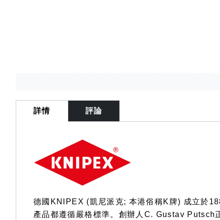
Skip
to
the
詳情
評論
beginning
of
the
images
gallery
德國KNIPEX (凱尼派克; 本港俗稱K牌) 
產品都遵循嚴格標準。創辦人C. Gustav Pu