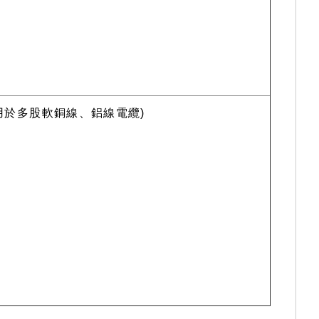
(適用於多股軟銅線、鋁線電纜)