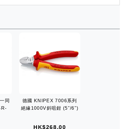
二合一同
德國 KNIPEX 7006系列
R-
絕緣1000V斜咀鉗 (5"/6")
HK$268.00