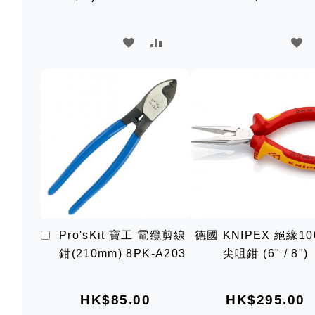
加
加
加
入
入
入
願
比
願
望
較
望
清
清
單
單
加
Pro'sKit 寶工 電纜剪線
德國 KNIPEX 絕緣10
入
鉗(210mm) 8PK-A203
尖咀鉗 (6" / 8")
購
物
車
HK$85.00
HK$295.00