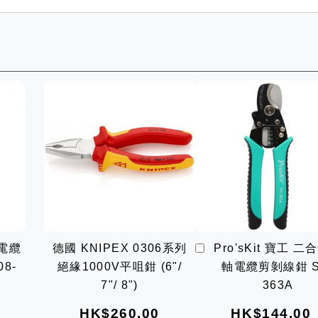
加
軸電纜
德國 KNIPEX 0306系列
Pro'sKit 寶工 
入
08-
絕緣1000V平咀鉗 (6"/
軸電纜剪剝線鉗 S
購
物
7"/ 8")
363A
車
HK$260.00
HK$144.00