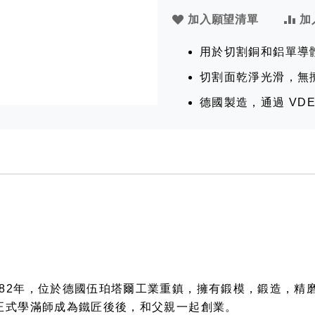
加入願望清單
加
用於切割銅和鋁單導
切割面乾淨光滑，無
德國製造，通過 VDE
成立於1882年，位於德國伍珀塔爾工業重鎮，擁有鍛模，鍛造
tsch正式學滿師成為鐵匠後後，和父親一起創業。