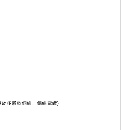
(適用於多股軟銅線、鋁線電纜)