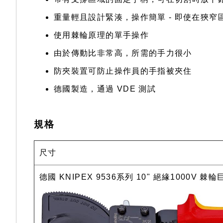
重量輕且設計緊湊，操作簡單 - 即使在狹窄
使用棘輪原理的單手操作
由於傳動比非常高，所需的手力很小
防夾裝置可防止操作員的手指被夾住
德國製造，通過 VDE 測試
規格
尺寸
德國 KNIPEX 9536系列 10" 絕緣1000V 