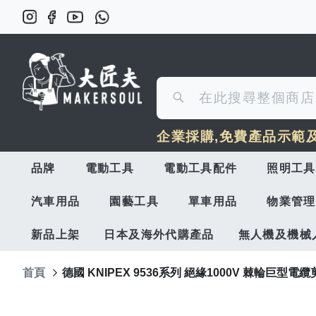
搜
搜
尋
企業採購,免費產品示範
尋
品牌
電動工具
電動工具配件
照明工具
汽車用品
園藝工具
單車用品
物業管理
新品上架
日本及海外代購產品
無人機及機械
首頁
德國 KNIPEX 9536系列 絕緣1000V 棘輪巨型電纜剪 (1
Skip
to