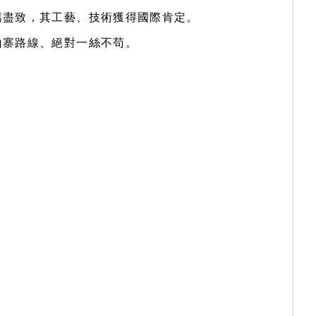
漓盡致，其工藝、技術獲得國際肯定。
山寨路線、絕對一絲不苟。