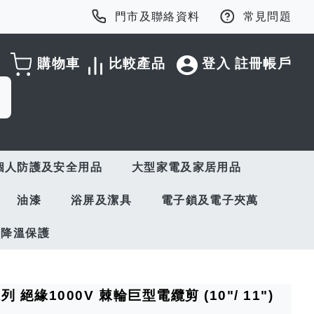
門市及聯絡資料
常見問題
購物車
比較產品
登入
註冊帳戶
個人防護及安全用品
大型家電及家居用品
油漆
浴屏及潔具
電子鎖及電子夾萬
與降溫保護
系列 絕緣1000V 棘輪巨型電纜剪 (10"/ 11")