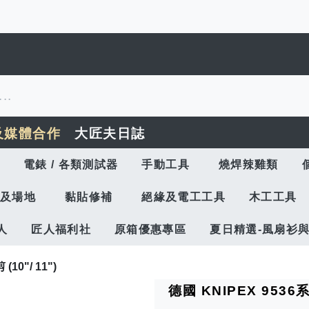
及媒體合作
大匠夫日誌
電錶 / 各類測試器
手動工具
燒焊辣雞類
及場地
黏貼修補
絕緣及電工工具
木工工具
人
匠人福利社
原箱優惠專區
夏日精選-風扇衫
0"/ 11")
德國 KNIPEX 9536