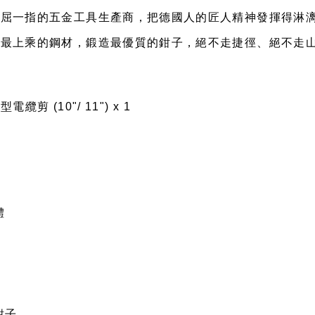
國首屈一指的五金工具生產商，把德國人的匠人精神發揮得淋
，以最上乘的鋼材，鍛造最優質的鉗子，絕不走捷徑、絕不走
纜剪 (10"/ 11") x 1
體
鉗子