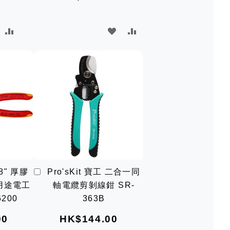
加
加
加
加
入
入
入
入
願
比
願
比
望
較
望
較
清
清
單
單
加
8" 厚膠
Pro'sKit 寶工 二合一同
入
多用途電工
軸電纜剪剝線鉗 SR-
購
物
200
363B
車
00
HK$144.00