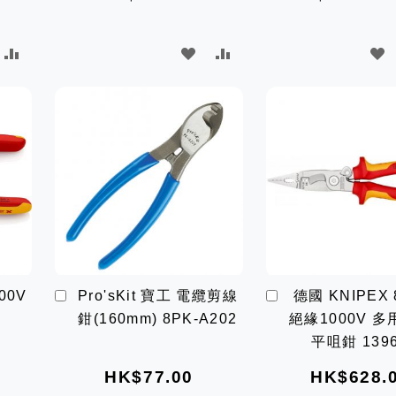
加
加
加
入
入
入
比
願
比
較
望
較
清
單
加
加
00V
Pro'sKit 寶工 電纜剪線
德國 KNIPEX 
入
入
鉗(160mm) 8PK-A202
絕緣1000V 
購
購
物
物
平咀鉗 1396
車
車
HK$77.00
HK$628.