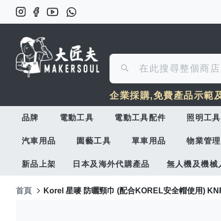
搜
搜
尋
企業採購,免費產品示範
尋
品牌
電動工具
電動工具配件
照明工具
汽車用品
園藝工具
單車用品
物業管理
新品上架
日本及海外代購產品
無人機及機械
首頁
Korel 星嘜 防曬頸巾 (配合KOREL安全帽使用) KN
Skip
to