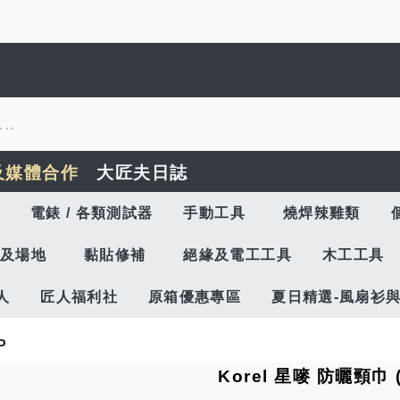
及媒體合作
大匠夫日誌
電錶 / 各類測試器
手動工具
燒焊辣雞類
及場地
黏貼修補
絕緣及電工工具
木工工具
人
匠人福利社
原箱優惠專區
夏日精選-風扇衫
P
Korel 星嘜 防曬頸巾