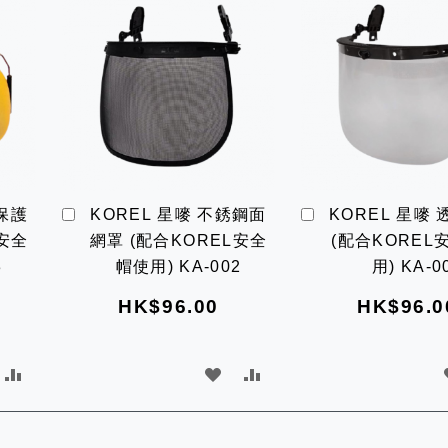
比
願
比
較
望
較
清
單
加
加
覺保護
KOREL 星嘜 不銹鋼面
KOREL 星嘜
入
入
L安全
網罩 (配合KOREL安全
(配合KOREL
購
購
物
物
3
帽使用) KA-002
用) KA-0
車
車
HK$96.00
HK$96.0
加
加
加
入
入
入
比
願
比