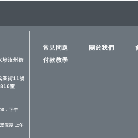
較
望
較
清
單
常見問題
關於我們
付款教學
深水埗汝州街
成業街11號
816室
0 - 下午
眾假期 上午