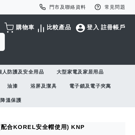
門市及聯絡資料
常見問題
購物車
比較產品
登入
註冊帳戶
個人防護及安全用品
大型家電及家居用品
油漆
浴屏及潔具
電子鎖及電子夾萬
與降溫保護
 (配合KOREL安全帽使用) KNP