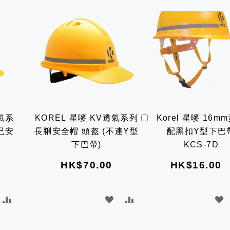
加
透氣系
KOREL 星嘜 KV透氣系列
Korel 星嘜 16m
入
已安
長脷安全帽 頭盔 (不連Y型
配黑扣Y型下巴
購
物
D
下巴帶)
KCS-7D
車
HK$70.00
HK$16.00
加
加
加
入
入
入