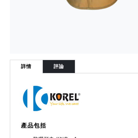
Skip
to
the
詳情
評論
beginning
of
the
images
gallery
產品包括