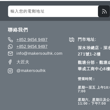
望
較
望
Sign
Up
清
清
for
單
單
Our
聯絡我們
Newsletter:
+852 9454 9497
門市地址:
+852 9454 9497
深水埗總店 - 
info@makersoulhk.com
271號1-2樓
大匠夫
觀塘分部 - 觀塘
華成工商中心8樓
@makersoulhk
營業時間：
星期一至五 上午10:0
7:00
星期六、星期日及公
11:00 - 下午7:00