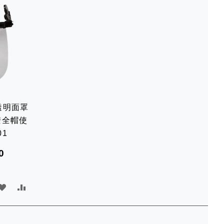
願
比
願
比
望
較
望
較
清
清
單
單
 透明面罩
安全帽使
01
0
加
加
入
入
願
比