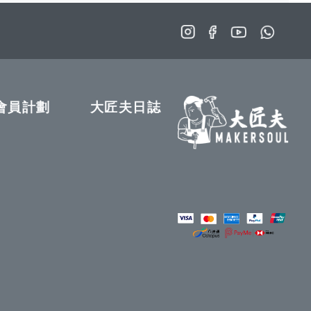
望
較
清
單
會員計劃
大匠夫日誌