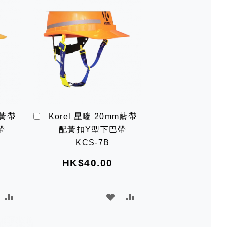
加
m黃帶
Korel 星嘜 20mm藍帶
入
帶
配黃扣Y型下巴帶
購
物
KCS-7B
車
HK$40.00
加
加
加
加
入
入
入
入