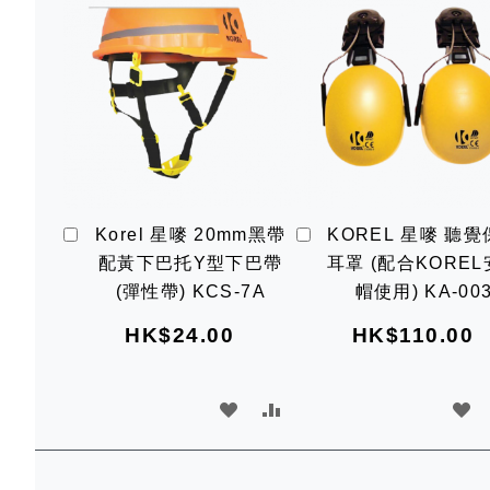
願
比
願
望
較
望
清
清
單
單
加
加
Korel 星嘜 20mm黑帶
KOREL 星嘜 聽
入
入
配黃下巴托Y型下巴帶
耳罩 (配合KORE
購
購
物
物
(彈性帶) KCS-7A
帽使用) KA-00
車
車
HK$24.00
HK$110.00
加
加
加
入
入
入
願
比
願