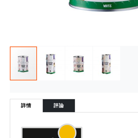
Skip
to
the
詳情
評論
beginning
of
the
images