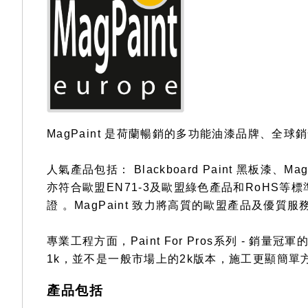
gallery
MagPaint 是荷蘭暢銷的多功能油漆品牌、
人氣產品包括： Blackboard Paint 黑板漆、Magn
亦符合歐盟EN71-3及歐盟綠色產品和RoHS等標準
證 。MagPaint 致力將高質的歐盟產品及優
專業工程方面，Paint For Pros系列 - 銷量冠軍的M
1k，並不是一般市場上的2k版本，施工更顯簡單
產品包括