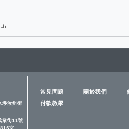
加
入
比
較
常見問題
關於我們
付款教學
深水埗汝州街
成業街11號
816室