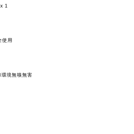
x 1
全使用
和環境無嗅無害