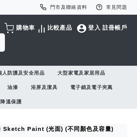
門市及聯絡資料
常見問題
購物車
比較產品
登入
註冊帳戶
個人防護及安全用品
大型家電及家居用品
油漆
浴屏及潔具
電子鎖及電子夾萬
與降溫保護
 Sketch Paint (光面) (不同顏色及容量)