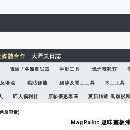
及媒體合作
大匠夫日誌
電錶 / 各類測試器
手動工具
燒焊辣雞類
及場地
黏貼修補
絕緣及電工工具
木工工具
人
匠人福利社
原箱優惠專區
夏日精選-風扇衫
同顏色及容量)
MagPaint 趣味畫板漆