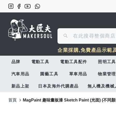
搜
搜
尋
企業採購,免費產品示範
尋
品牌
電動工具
電動工具配件
照明工具
汽車用品
園藝工具
單車用品
物業管理
新品上架
日本及海外代購產品
無人機及機械
首頁
MagPaint 趣味畫板漆 Sketch Paint (光面) (不
Skip
to