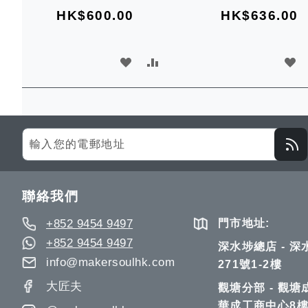
HK$600.00
HK$636.00
加
加
加
入
入
入
願
比
願
望
較
望
Sign
Up
清
清
for
單
單
Our
聯絡我們
Newsletter:
+852 9454 9497
門市地址:
+852 9454 9497
深水埗總店 - 
info@makersoulhk.com
271號1-2樓
大匠夫
觀塘分部 - 觀塘
華成工商中心8樓