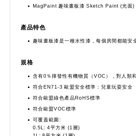
MagPaint 趣味畫板漆 Sketch Paint (光面) 
產品特色
趣味畫板漆是一種水性漆，每個房間都能安
規格
含有0％揮發性有機物質（VOC），對人類
符合EN71-3 歐盟安全標準：兒童玩耍安全
符合歐盟綠色產品RoHS標準
符合歐盟VOC標準
可覆蓋範圍:
0.5L: 4平方米 (1層)
1L: 8平方米 (1層)