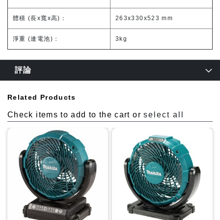
體積 (長x寬x高)：
263x330x523 mm
淨重 (連電池)：
3kg
評論
Related Products
Check items to add to the cart or
select all