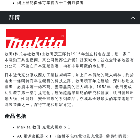
網上登記保修可享官方十二個月保養
詳情
牧田(株式会社牧田)由牧田茂三郎於1915年創立於名古屋，是一家日
本電動工具生產商。其公司總部位於愛知縣安城市，並在全球各地設有
分公司，不論在日本還是香港，均有非常可觀的市佔率。
日本近代充分吸收西方工業技術精華，加上日本傳統的職人精神，終於
走出一條獨特而舉世矚目的科技之路。牧田積百年之經驗，深知欲屹立
國際，必須本著一絲不苟、盡善盡美的匠人精神。1958年，牧田更成
功生產了第一部手提電刨，經過超越半世紀的研究和發展，牧田發展出
動力強、性能好、安全可靠的系列產品，亦成為全球最大的專業電動工
具製造商之一，深得市場和用家肯定。
產品包括
Makita 牧田 充電式風扇 x 1
AC電源適配器 x 1 （隨機不包括電池及充電器, 需另行購買）