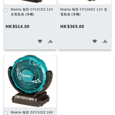
加
Makita 牧田 CF101DZ 12V
Makita 牧田 CF100DZ 12V 充
入
充電風扇 (淨機)
電風扇 (淨機)
購
物
HK$514.00
HK$365.00
車
加
加
加
加
入
入
入
入
願
比
願
比
望
較
望
較
清
清
單
單
加
Makita 牧田 DCF102Z 18V