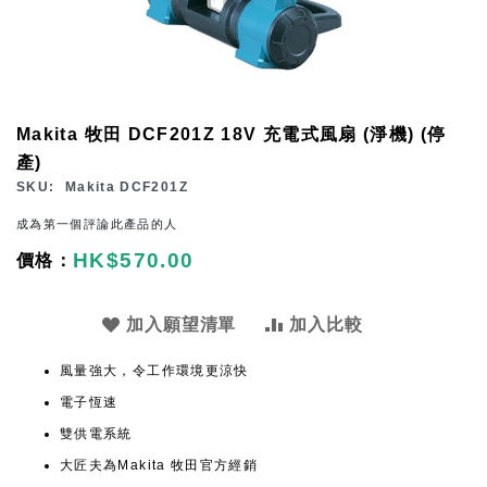
Skip
Makita 牧田 DCF201Z 18V 充電式風扇 (淨機) (停
to
產)
the
SKU
Makita DCF201Z
beginning
成為第一個評論此產品的人
of
HK$570.00
the
images
gallery
加入願望清單
加入比較
風量強大，令工作環境更涼快
電子恆速
雙供電系統
大匠夫為Makita 牧田官方經銷