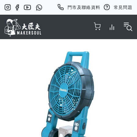
門市及聯絡資料
常見問題
Toggle Nav
Skip
to
the
end
of
the
images
gallery