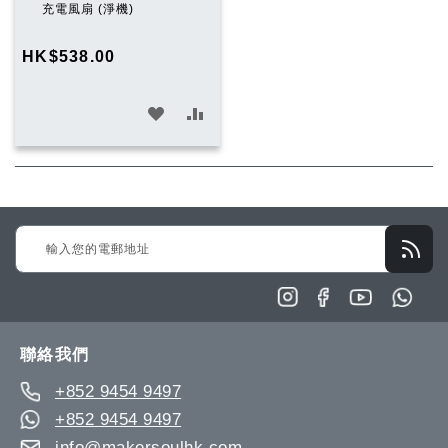
入
充電風扇 (淨機)
購
物
HK$538.00
車
加
加
入
入
願
比
望
較
Sign
清
Up
單
for
Our
Newsletter:
聯絡我們
+852 9454 9497
+852 9454 9497
info@makersoulhk.com