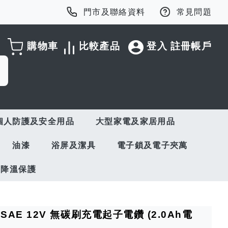
門市及聯絡資料
常見問題
購物車
比較產品
登入
註冊帳戶
個人防護及安全用品
大型家電及家居用品
油漆
浴屏及潔具
電子鎖及電子夾萬
與降溫保護
2DSAE 12V 無碳刷充電起子電鑽 (2.0Ah電