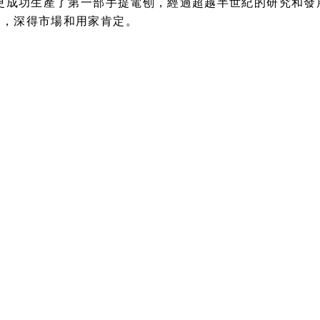
田更成功生產了第一部手提電刨，經過超越半世紀的研究和
一，深得市場和用家肯定。