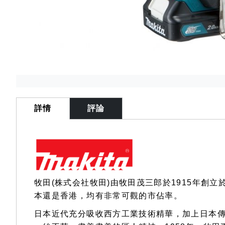
Skip
to
the
詳情
評論
beginning
of
the
images
gallery
牧田(株式会社牧田)由牧田茂三郎於1915年
本還是香港，均有非常可觀的市佔率。
日本近代充分吸收西方工業技術精華，加上日本