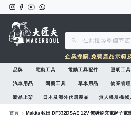
搜
搜
尋
企業採購,免費產品示範
尋
品牌
電動工具
電動工具配件
照明工具
汽車用品
園藝工具
單車用品
物業管理
新品上架
日本及海外代購產品
無人機及機械
首頁
Makita 牧田 DF332DSAE 12V 無碳刷充電起子電鑽
Skip
to