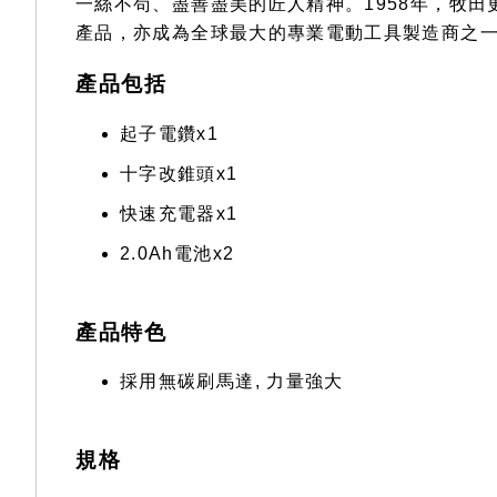
一絲不苟、盡善盡美的匠人精神。1958年，牧
產品，亦成為全球最大的專業電動工具製造商之
產品包括
起子電鑽x1
十字改錐頭x1
快速充電器x1
2.0Ah電池x2
產品特色
採用無碳刷馬達, 力量強大
規格