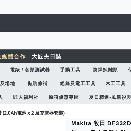
及媒體合作
大匠夫日誌
電錶 / 各類測試器
手動工具
燒焊辣雞類
及場地
黏貼修補
絕緣及電工工具
木工工具
人
匠人福利社
原箱優惠專區
夏日精選-風扇衫
 (2.0Ah電池 x 2 及充電器套裝)
Makita 牧田 DF33