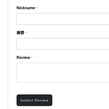
gallery
Nickname
摘要
Review
Submit Review