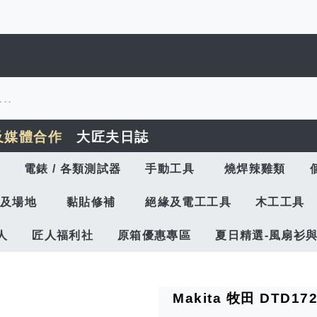
及媒體合作
大匠夫日誌
電錶 / 各類測試器
手動工具
燒焊辣雞類
及場地
黏貼修補
絕緣及電工工具
木工工具
人
匠人福利社
原箱優惠專區
夏日精選-風扇衫
Makita 牧田 DTD1