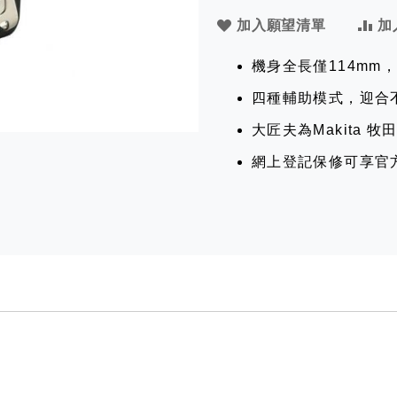
加入願望清單
加
機身全長僅114mm
四種輔助模式，迎合
大匠夫為Makita 
網上登記保修可享官