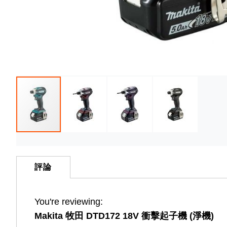
Skip
to
the
評論
beginning
of
You're reviewing:
the
Makita 牧田 DTD172 18V 衝擊起子機 (淨機)
images