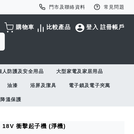
門市及聯絡資料
常見問題
購物車
比較產品
登入
註冊帳戶
個人防護及安全用品
大型家電及家居用品
油漆
浴屏及潔具
電子鎖及電子夾萬
與降溫保護
72 18V 衝擊起子機 (淨機)