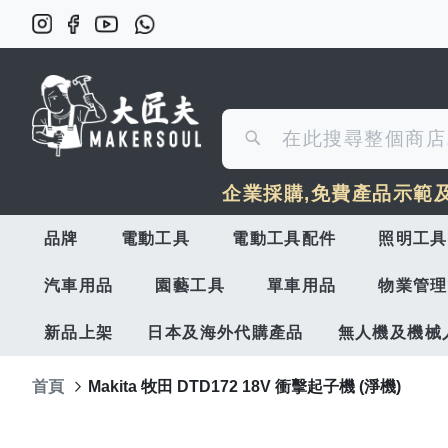
搜
搜
尋
企業採購,免費產品示範
尋
品牌
電動工具
電動工具配件
照明工具
汽車用品
園藝工具
單車用品
物業管理
新品上架
日本及海外代購產品
無人機及機械
首頁
Makita 牧田 DTD172 18V 衝擊起子機 (淨機)
Skip
to