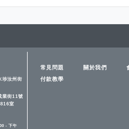
常見問題
關於我們
付款教學
深水埗汝州街
成業街11號
816室
0 - 下午