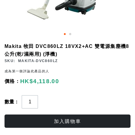
Skip
Makita 牧田 DVC860LZ 18VX2+AC 雙電源集塵機8
to
公升(乾/濕兩用) (淨機)
the
SKU
MAKITA-DVC860LZ
beginning
成為第一個評論此產品的人
of
HK$4,118.00
the
images
gallery
數量
加入購物車