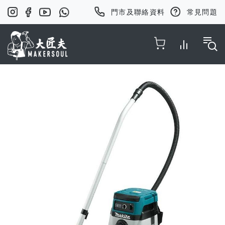
門市及聯絡資料
常見問題
Toggle Nav
Skip
to
the
end
of
the
images
gallery