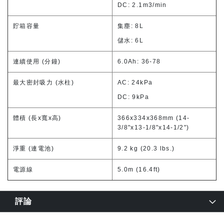
DC: 2.1m3/min
貯箱容量
集塵: 8L
儲水: 6L
連續使用 (分鐘)
6.0Ah: 36-78
最大密封吸力 (水柱)
AC: 24kPa
DC: 9kPa
體積 (長x寬x高)
366x334x368mm (14-
3/8"x13-1/8"x14-1/2")
淨重 (連電池)
9.2 kg (20.3 lbs.)
電源線
5.0m (16.4ft)
評論