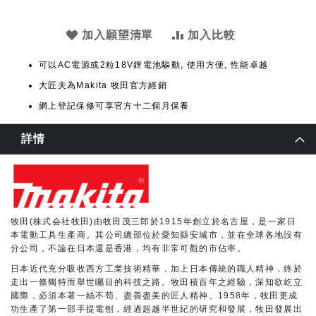
加入願望清單
加入比較
可以AC電源或2粒18V鋰電池驅動, 使用方便, 性能卓越
大匠夫為Makita 牧田官方經銷
網上登記保修可享官方十二個月保養
詳情
牧田(株式会社牧田)由牧田茂三郎於1915年創立於名古屋，是一家日
本電動工具生產商。其公司總部位於愛知縣安城市，並在全球各地設有
分公司，不論在日本還是香港，均有非常可觀的市佔率。
日本近代充分吸收西方工業技術精華，加上日本傳統的職人精神，終於
走出一條獨特而舉世矚目的科技之路。牧田積百年之經驗，深知欲屹立
國際，必須本著一絲不苟、盡善盡美的匠人精神。1958年，牧田更成
功生產了第一部手提電刨，經過超越半世紀的研究和發展，牧田發展出