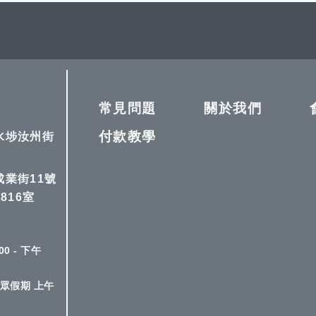
較
望
較
清
單
常見問題
關於我們
付款教學
深水埗汝州街
成業街11號
816室
0 - 下午
眾假期 上午