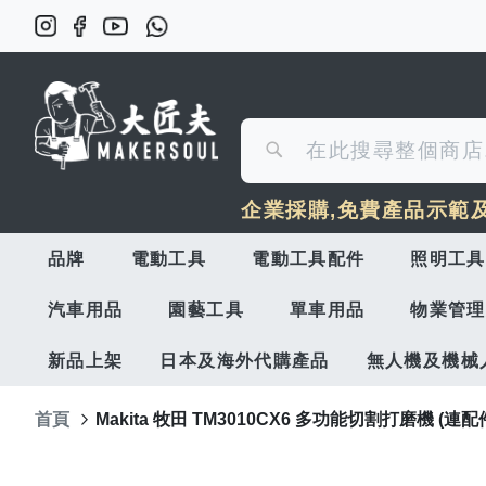
搜
搜
尋
企業採購,免費產品示範
尋
品牌
電動工具
電動工具配件
照明工具
汽車用品
園藝工具
單車用品
物業管理
新品上架
日本及海外代購產品
無人機及機械
首頁
Makita 牧田 TM3010CX6 多功能切割打磨機 (連配
Skip
to