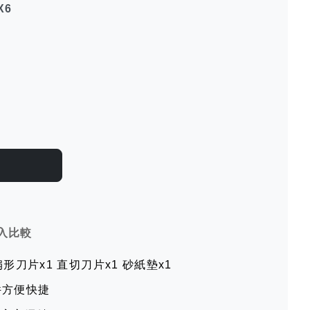
X6
入比較
扇形刀片x1 直切刀片x1 砂紙墊x1
件方便快捷