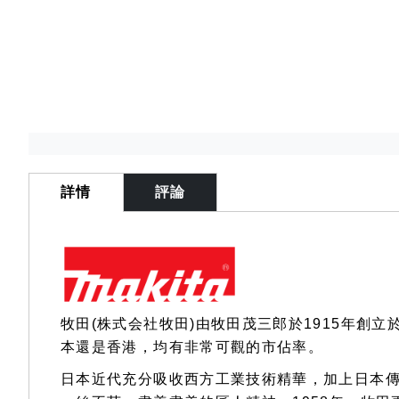
Skip
to
the
詳情
評論
beginning
of
the
images
gallery
牧田(株式会社牧田)由牧田茂三郎於1915年
本還是香港，均有非常可觀的市佔率。
日本近代充分吸收西方工業技術精華，加上日本