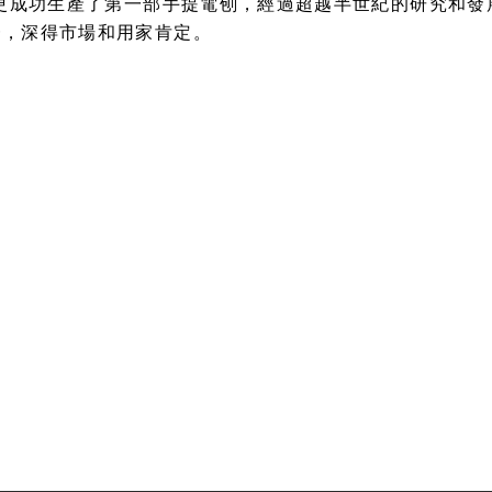
田更成功生產了第一部手提電刨，經過超越半世紀的研究和
一，深得市場和用家肯定。