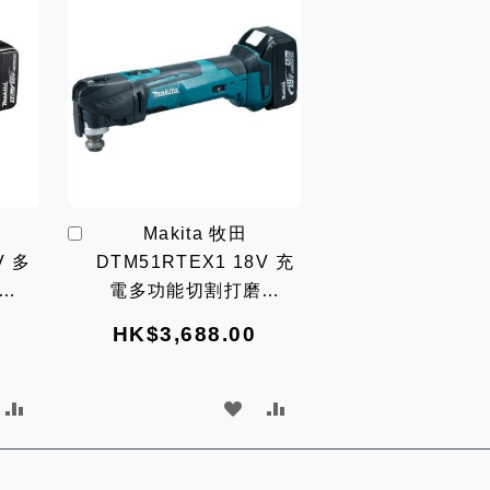
加
Makita 牧田
入
V 多
DTM51RTEX1 18V 充
購
物
電多功能切割打磨機
車
套裝)
(連5Ah電x2及充電器套
HK$3,688.00
裝)
加
加
加
入
入
入
比
願
比