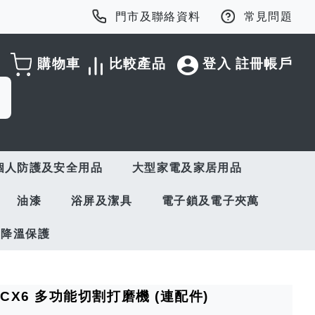
門市及聯絡資料
常見問題
購物車
比較產品
登入
註冊帳戶
個人防護及安全用品
大型家電及家居用品
油漆
浴屏及潔具
電子鎖及電子夾萬
與降溫保護
010CX6 多功能切割打磨機 (連配件)