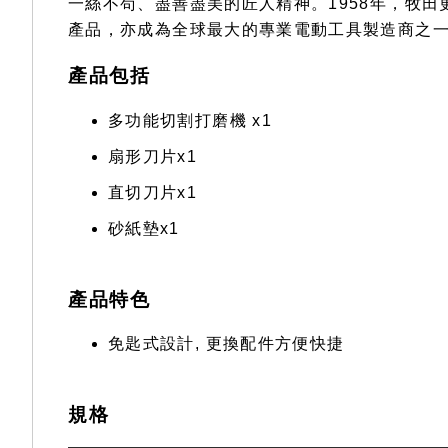
一絲不苟、盡善盡美的匠人精神。1958年，牧
產品，亦成為全球最大的專業電動工具製造商之
產品包括
多功能切割打磨機 x1
扇形刀片x1
直切刀片x1
砂紙墊x1
產品特色
免匙式設計, 更換配件方便快捷
規格