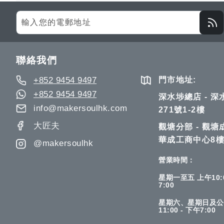
望
較
望
Sign
Up
清
清
for
單
單
Our
聯絡我們
Newsletter:
+852 9454 9497
門市地址:
+852 9454 9497
深水埗總店 - 
info@makersoulhk.com
271號1-2樓
大匠夫
觀塘分部 - 觀塘
華成工商中心8樓
@makersoulhk
營業時間：
星期一至五 上午10:0
7:00
星期六、星期日及公
11:00 - 下午7:00