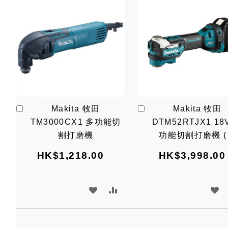
加
加
Makita 牧田
Makita 牧田
入
入
TM3000CX1 多功能切
DTM52RTJX1 18
購
購
物
物
割打磨機
功能切割打磨機 (連
車
車
5Ah電x2及充電器
HK$1,218.00
HK$3,998.00
加
加
加
入
入
入
願
比
願