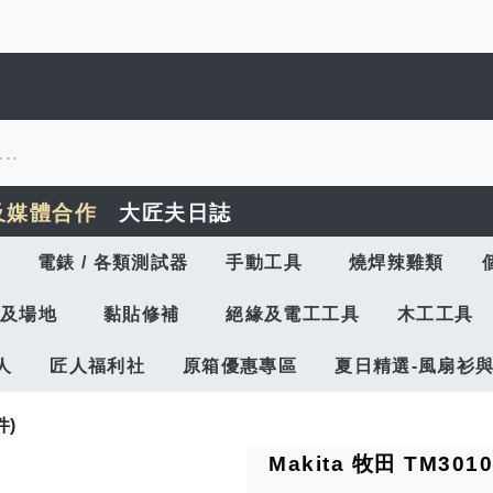
及媒體合作
大匠夫日誌
電錶 / 各類測試器
手動工具
燒焊辣雞類
及場地
黏貼修補
絕緣及電工工具
木工工具
人
匠人福利社
原箱優惠專區
夏日精選-風扇衫
件)
Makita 牧田 TM3