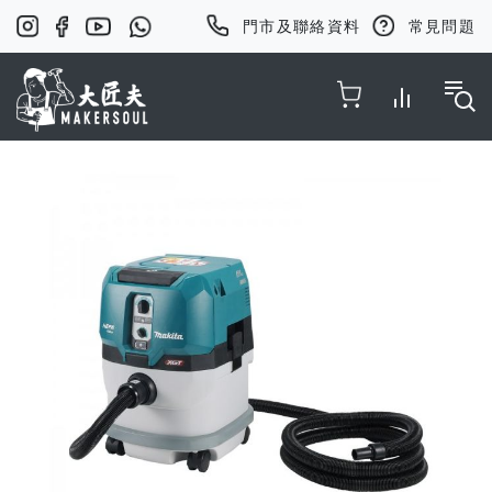
門市及聯絡資料
常見問題
Toggle Nav
Skip
to
the
end
of
the
images
gallery