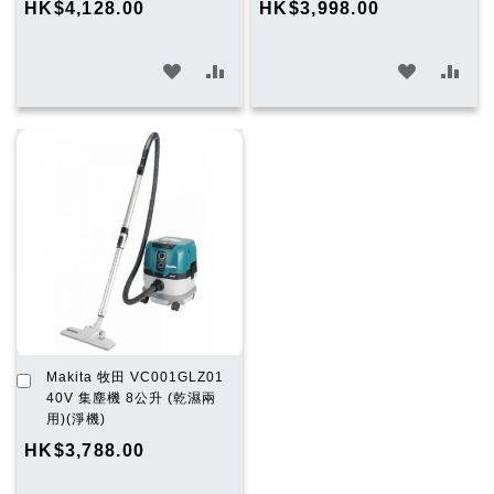
HK$4,128.00
HK$3,998.00
車
車
加
加
加
加
入
入
入
入
願
比
願
比
望
較
望
較
清
清
單
單
加
Makita 牧田 VC001GLZ01
入
40V 集塵機 8公升 (乾濕兩
購
用)(淨機)
物
HK$3,788.00
車