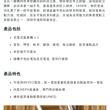
走出一條獨特而舉世矚目的科技之路。牧田積百年之經驗，深知欲屹立
國際，必須本著一絲不苟、盡善盡美的匠人精神。1958年，牧田更成
功生產了第一部手提電刨，經過超越半世紀的研究和發展，牧田發展出
動力強、性能好、安全可靠的系列產品，亦成為全球最大的專業電動工
具製造商之一，深得市場和用家肯定。
產品包括
充電式集塵機 x 1
直管、彎管、軟管、膠袋、吸咀、角位吸咀、藍芽連動晶片
本型號不可吸水
隨機不包括電池及充電器, 需另行購買
產品特色
可使用40VX2電池；當一電池電量耗盡後會自動啟用另一電池
內置HEPA過濾器，專門用於吸粉塵
擁有藍芽連動吸塵技術(AWS)