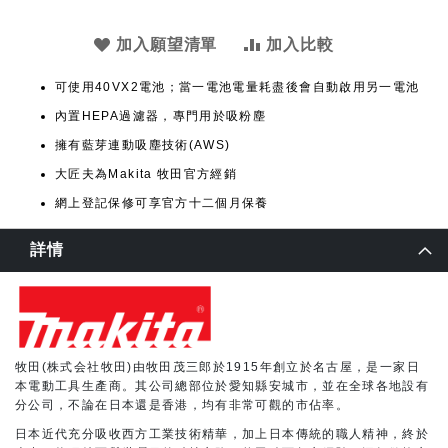
加入願望清單
加入比較
可使用40VX2電池；當一電池電量耗盡後會自動啟用另一電池
內置HEPA過濾器，專門用於吸粉塵
擁有藍芽連動吸塵技術(AWS)
大匠夫為Makita 牧田官方經銷
網上登記保修可享官方十二個月保養
詳情
牧田(株式会社牧田)由牧田茂三郎於1915年創立於名古屋，是一家日
本電動工具生產商。其公司總部位於愛知縣安城市，並在全球各地設有
分公司，不論在日本還是香港，均有非常可觀的市佔率。
日本近代充分吸收西方工業技術精華，加上日本傳統的職人精神，終於