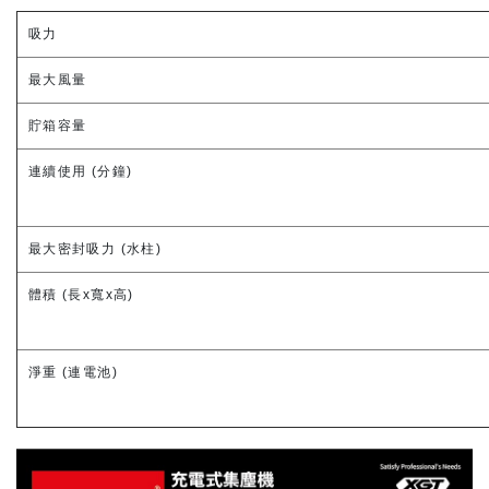
吸力
最大風量
貯箱容量
連續使用 (分鐘)
最大密封吸力 (水柱)
體積 (長x寬x高)
淨重 (連電池)