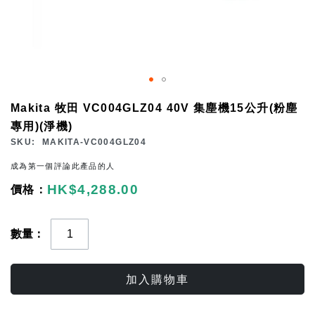
Skip
Makita 牧田 VC004GLZ04 40V 集塵機15公升(粉塵
to
專用)(淨機)
the
SKU
MAKITA-VC004GLZ04
beginning
成為第一個評論此產品的人
of
HK$4,288.00
the
images
gallery
數量
加入購物車