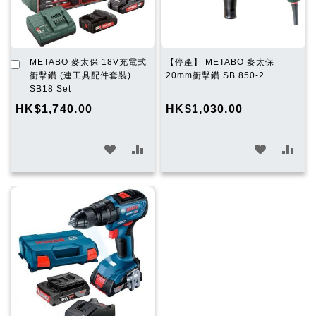
加
METABO 麥太保 18V充電式
【停產】 METABO 麥太保
入
衝擊鑽 (連工具配件套裝)
20mm衝擊鑽 SB 850-2
購
SB18 Set
物
HK$1,740.00
HK$1,030.00
車
加
加
加
加
入
入
入
入
願
比
願
比
望
較
望
較
清
清
單
單