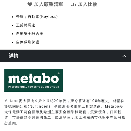
加入願望清單
加入比較
帶線；自動索(Keyless)
正反轉調速
自動安全離合器
自停碳刷保護
詳情
Metabo麥太保成立於上世紀20年代，距今將近有100年歷史。總部位
於德國約廷根(Nürtingen)，是歐洲著名電動工具製造商。Metabo麥
太保電動工符合國際及歐洲主要安全標準和規範，質素優良，口碑載
道，市場份額高居德國第二，歐洲第三；木工機械的市佔率更在歐洲獨
占鰲頭。