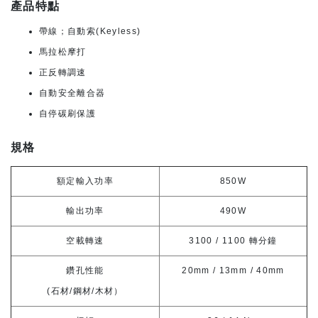
產品特點
帶線；自動索(Keyless)
馬拉松摩打
正反轉調速
自動安全離合器
自停碳刷保護
規格
額定輸入功率
850W
輸出功率
490W
空載轉速
3100 / 1100 轉分鐘
鑽孔性能
20mm / 13mm / 40mm
(石材/鋼材/木材）