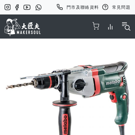
門市及聯絡資料
常見問題
Toggle Nav
Skip
to
the
end
of
the
images
gallery