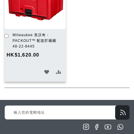
單
單
加
Milwaukee 美沃奇 -
入
PACKOUT™ 配套貯藏櫃
購
48-22-8445
物
HK$1,620.00
車
加
加
入
入
願
比
望
較
Sign
清
Up
單
for
Our