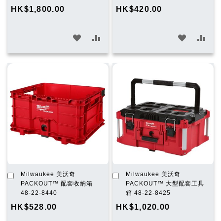
物
物
HK$1,800.00
HK$420.00
車
車
加
加
加
加
入
入
入
入
願
比
願
比
望
較
望
較
清
清
單
單
加
加
Milwaukee 美沃奇
Milwaukee 美沃奇
入
入
PACKOUT™ 配套收納箱
PACKOUT™ 大型配套工具
購
購
48-22-8440
箱 48-22-8425
物
物
HK$528.00
HK$1,020.00
車
車