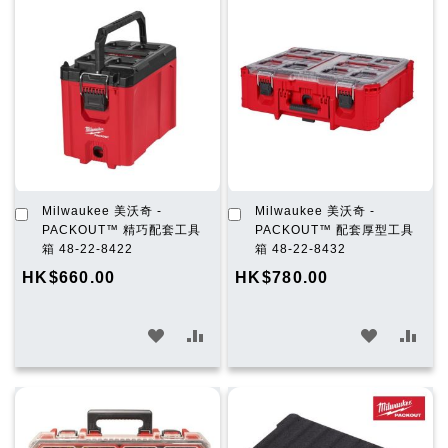
願
比
願
比
望
較
望
較
清
清
單
單
加
加
Milwaukee 美沃奇 -
Milwaukee 美沃奇 -
入
入
PACKOUT™ 精巧配套工具
PACKOUT™ 配套厚型工具
購
購
箱 48-22-8422
箱 48-22-8432
物
物
HK$660.00
HK$780.00
車
車
加
加
加
加
入
入
入
入
願
比
願
比
望
較
望
較