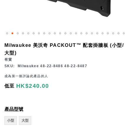
Skip
Milwaukee 美沃奇 PACKOUT™ 配套掛牆板 (小型/
to
大型)
the
有貨
beginning
SKU
Milwaukee 48-22-8486 48-22-8487
of
成為第一個評論此產品的人
the
HK$240.00
低至
images
gallery
產品型號
小型
大型