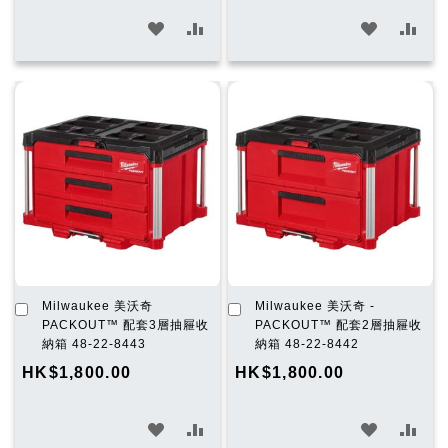
加
加
加
加
入
入
入
入
願
比
願
比
望
較
望
較
清
清
單
單
加
加
Milwaukee 美沃奇
Milwaukee 美沃奇 -
入
入
PACKOUT™ 配套3層抽屜收
PACKOUT™ 配套2層抽屜收
購
購
納箱 48-22-8443
納箱 48-22-8442
物
物
HK$1,800.00
HK$1,800.00
車
車
加
加
加
加