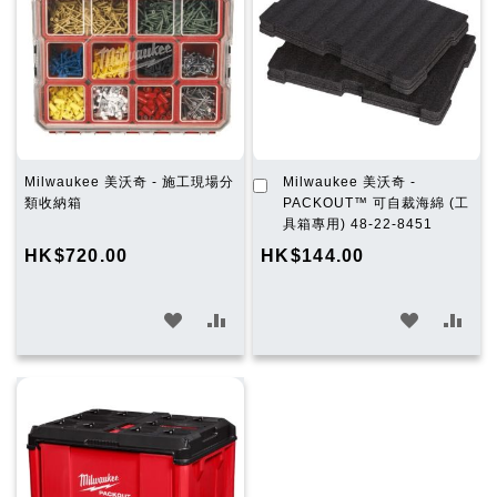
清
清
單
單
加
Milwaukee 美沃奇 - 施工現場分
Milwaukee 美沃奇 -
入
類收納箱
PACKOUT™ 可自裁海綿 (工
購
具箱專用) 48-22-8451
物
HK$720.00
HK$144.00
車
加
加
加
加
入
入
入
入
願
比
願
比
望
較
望
較
清
清