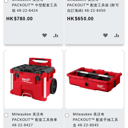
入
PACKOUT™ 中型配套工具
PACKOUT™ 配套工具箱 (附可
購
箱 48-22-8424
自訂海綿) 48-22-8450
物
HK$780.00
HK$650.00
車
加
加
加
加
入
入
入
入
願
比
願
比
望
較
望
較
清
清
單
單
加
加
Milwaukee 美沃奇
Milwaukee 美沃奇
入
入
PACKOUT™ 配套工具推車
PACKOUT™ 配套手抽工具
購
購
48-22-8427
盒 48-22-8045