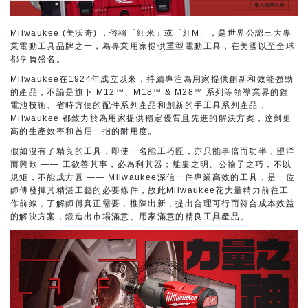
Milwaukee (美沃奇) ，俗稱「紅米」或「紅M」，是世界公認三大專
業電動工具品牌之一，為專業用家提供重型電動工具，在美國以至全球
都享負盛名。
Milwaukee在1924年成立以來，持續專注為用家提供創新和效能強勁
的產品，不論是旗下 M12™、M18™ & M28™ 系列等領導業界的鋰
電池技術、省時方便的配件系列產品和創新的手工具系列產品，
Milwaukee 都致力於為用家提供穩定優質且先進的解決方案，達到更
高的生產效率和首屈一指的耐用度。
假如沒有了精良的工具，即使一名能工巧匠，亦只能事倍而功半，望洋
而興歎 —— 工欲善其事，必為利其器；離婁之明、公輸子之巧，不以
規矩，不能成方圓 —— Milwaukee深信一件專業高效的工具，是一位
師傅發揮其精湛工藝的必要條件，故此Milwaukee花大量精力前往工
作前線，了解師傅真正需要，推陳出新，提出合理可行而符合成本效益
的解決方案，鍛造出市場滿意、用家滿意的精良工具產品。