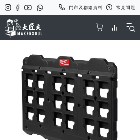
門市及聯絡資料
常見問題
Toggle Nav
Skip
to
the
end
of
the
images
gallery