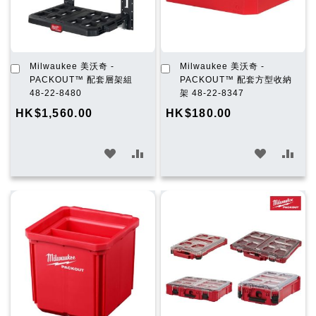
加
加
Milwaukee 美沃奇 -
Milwaukee 美沃奇 -
入
入
PACKOUT™ 配套層架組
PACKOUT™ 配套方型收納
購
購
48-22-8480
架 48-22-8347
物
物
HK$1,560.00
HK$180.00
車
車
加
加
加
加
入
入
入
入
願
比
願
比
望
較
望
較
清
清
單
單