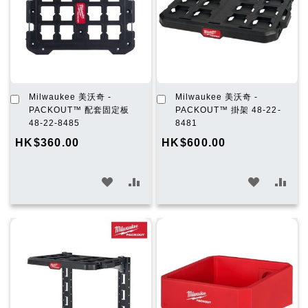
加
加
Milwaukee 美沃奇 -
Milwaukee 美沃奇 -
入
入
PACKOUT™ 配套固定板
PACKOUT™ 掛架 48-22-
購
購
48-22-8485
8481
物
物
HK$360.00
HK$600.00
車
車
加
加
加
加
入
入
入
入
願
比
願
比
望
較
望
較
清
清
單
單