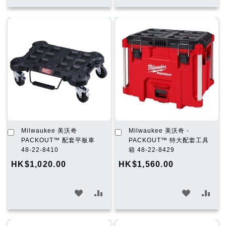
入
入
入
入
願
比
願
比
望
較
望
較
清
清
單
單
加
加
Milwaukee 美沃奇
Milwaukee 美沃奇 -
入
入
PACKOUT™ 配套平板車
PACKOUT™ 特大配套工具
購
購
48-22-8410
箱 48-22-8429
物
物
HK$1,020.00
HK$1,560.00
車
車
加
加
加
加
入
入
入
入