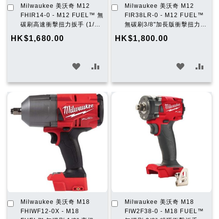
加
加
Milwaukee 美沃奇 M12
Milwaukee 美沃奇 M12
入
入
FHIR14-0 - M12 FUEL™ 無
FIR38LR-0 - M12 FUEL™
購
購
碳刷高速衝擊扭力扳手 (1/4″)
無碳刷3/8"加長版衝擊扭力扳
物
物
(淨機)
手 (淨機)
HK$1,680.00
HK$1,800.00
車
車
加
加
加
加
入
入
入
入
願
比
願
比
望
較
望
較
清
清
單
單
加
加
Milwaukee 美沃奇 M18
Milwaukee 美沃奇 M18
入
入
FHIWF12-0X - M18
FIW2F38-0 - M18 FUEL™