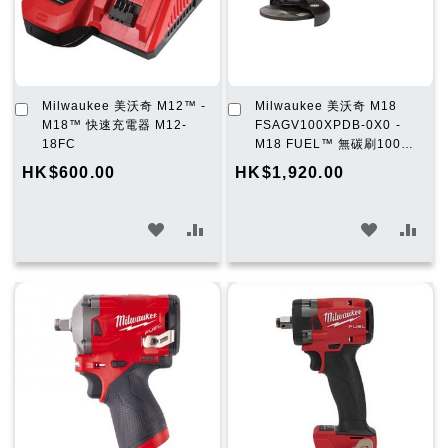
單
單
加
加
Milwaukee 美沃奇 M12™ -
Milwaukee 美沃奇 M18
入
入
M18™ 快速充電器 M12-
FSAGV100XPDB-0X0 -
購
購
18FC
M18 FUEL™ 無碳刷100
物
物
mm 變速速停角磨機 (淨機)
HK$600.00
HK$1,920.00
車
車
加
加
加
加
入
入
入
入
願
比
願
比
望
較
望
較
清
清
單
單