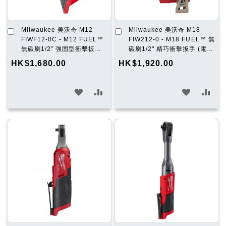
加
加
Milwaukee 美沃奇 M12
Milwaukee 美沃奇 M18
入
入
FIWF12-0C - M12 FUEL™
FIW212-0 - M18 FUEL™ 無
購
購
無碳刷1/2″ 強固型衝擊扳手
碳刷1/2" 精巧衝擊扳手 (電
物
物
(電扑) (淨機)
扑) (淨機)
HK$1,680.00
HK$1,920.00
車
車
加
加
加
加
入
入
入
入
願
比
願
比
望
較
望
較
清
清
單
單