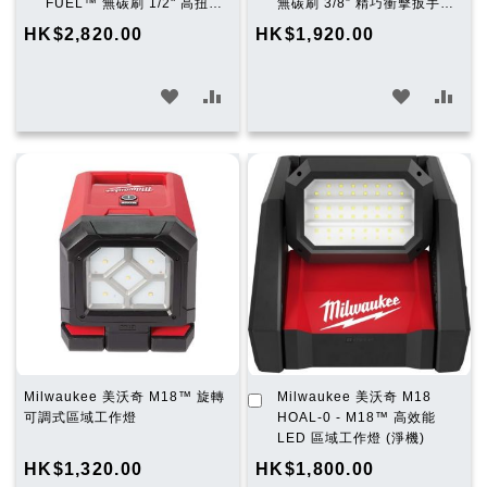
購
購
FUEL™ 無碳刷 1/2" 高扭力
無碳刷 3/8” 精巧衝擊扳手
物
物
衝擊扳手 (電扑) (淨機)
(電扑) (淨機)
HK$2,820.00
HK$1,920.00
車
車
加
加
加
加
入
入
入
入
願
比
願
比
望
較
望
較
清
清
單
單
加
Milwaukee 美沃奇 M18™ 旋轉
Milwaukee 美沃奇 M18
入
可調式區域工作燈
HOAL-0 - M18™ 高效能
購
LED 區域工作燈 (淨機)
物
HK$1,320.00
HK$1,800.00
車