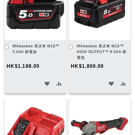
加
加
Milwaukee 美沃奇 M18™
Milwaukee 美沃奇 M18™
入
入
5.0Ah 鋰電池
HIGH OUTPUT™ 8.0Ah 鋰
購
購
電池
物
物
HK$1,188.00
HK$1,800.00
車
車
加
加
加
加
入
入
入
入
願
比
願
比
望
較
望
較
清
清