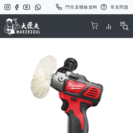
門市及聯絡資料
常見問題
Toggle Nav
Skip
to
the
end
of
the
images
gallery