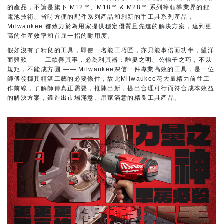
的產品，不論是旗下 M12™、M18™ & M28™ 系列等領導業界的鋰
電池技術、省時方便的配件系列產品和創新的手工具系列產品，
Milwaukee 都致力於為用家提供穩定優質且先進的解決方案，達到更
高的生產效率和首屈一指的耐用度。
假如沒有了精良的工具，即使一名能工巧匠，亦只能事倍而功半，望洋
而興歎 —— 工欲善其事，必為利其器；離婁之明、公輸子之巧，不以
規矩，不能成方圓 —— Milwaukee深信一件專業高效的工具，是一位
師傅發揮其精湛工藝的必要條件，故此Milwaukee花大量精力前往工
作前線，了解師傅真正需要，推陳出新，提出合理可行而符合成本效益
的解決方案，鍛造出市場滿意、用家滿意的精良工具產品。