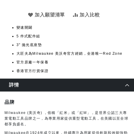
加入願望清單
加入比較
變速開闢
5 件式配件組
3" 拋光底座墊
大匠夫為Milwaukee 美沃奇官方經銷，全港唯一Red Zone
官方原廠一年保養
香港官方行貨保證
詳情
品牌
Milwaukee (美沃奇) ，俗稱「紅米」或「紅M」，是世界公認三大專
業電動工具品牌之一，為專業用家提供重型電動工具，在美國以至全球
都享負盛名。
Milwaukee在1924年成立以來，持續專注為用家提供創新和效能強勁