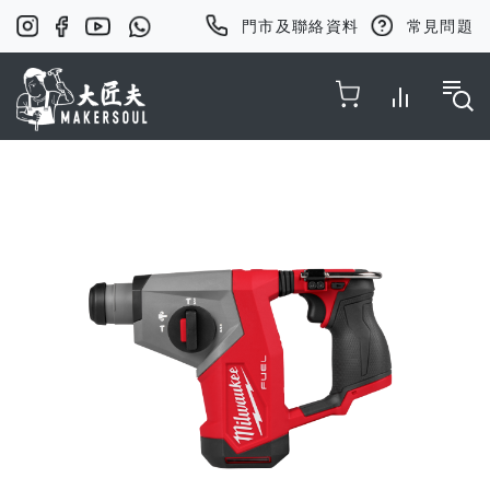
門市及聯絡資料
常見問題
Toggle Nav
Skip
to
the
end
of
the
images
gallery