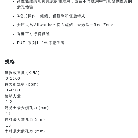
高性能錘鑽能夠完成多種應用，並在不同應用中均能提供優秀的
鑽孔體驗。
3模式操作 - 錘鑽、僅錘擊和僅旋轉式
大匠夫為Milwaukee 官方經銷，全港唯一Red Zone
香港官方行貨保證
FUEL系列1+1年原廠保養
規格
無負載速度 (RPM)
0-1200
最大衝擊率 (bpm)
0-4400
衝擊力量
1.2
混凝土最大鑽孔力 (mm)
16
鋼材最大鑽孔力 (mm)
10
木材最大鑽孔力 (mm)
13