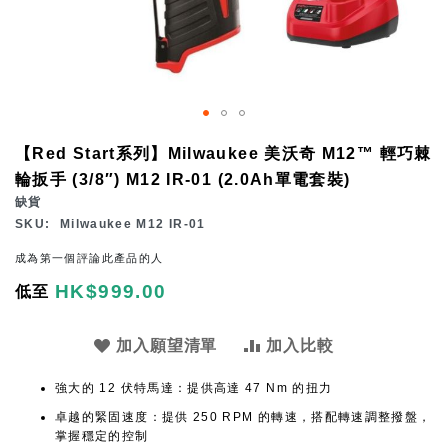
Skip
【Red Start系列】Milwaukee 美沃奇 M12™ 輕巧棘
to
輪扳手 (3/8″) M12 IR-01 (2.0Ah單電套裝)
the
缺貨
beginning
SKU
Milwaukee M12 IR-01
of
成為第一個評論此產品的人
the
HK$999.00
低至
images
gallery
加入願望清單
加入比較
強大的 12 伏特馬達：提供高達 47 Nm 的扭力
卓越的緊固速度：提供 250 RPM 的轉速，搭配轉速調整撥盤，
掌握穩定的控制