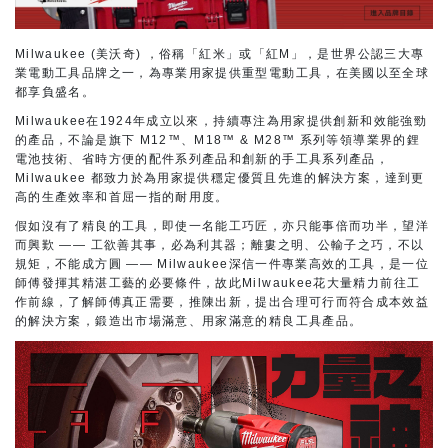
Milwaukee (美沃奇) ，俗稱「紅米」或「紅M」，是世界公認三大專
業電動工具品牌之一，為專業用家提供重型電動工具，在美國以至全球
都享負盛名。
Milwaukee在1924年成立以來，持續專注為用家提供創新和效能強勁
的產品，不論是旗下 M12™、M18™ & M28™ 系列等領導業界的鋰
電池技術、省時方便的配件系列產品和創新的手工具系列產品，
Milwaukee 都致力於為用家提供穩定優質且先進的解決方案，達到更
高的生產效率和首屈一指的耐用度。
假如沒有了精良的工具，即使一名能工巧匠，亦只能事倍而功半，望洋
而興歎 —— 工欲善其事，必為利其器；離婁之明、公輸子之巧，不以
規矩，不能成方圓 —— Milwaukee深信一件專業高效的工具，是一位
師傅發揮其精湛工藝的必要條件，故此Milwaukee花大量精力前往工
作前線，了解師傅真正需要，推陳出新，提出合理可行而符合成本效益
的解決方案，鍛造出市場滿意、用家滿意的精良工具產品。