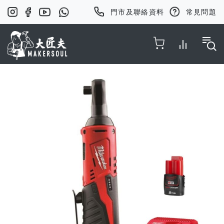
門市及聯絡資料
常見問題
Toggle Nav
Skip
to
the
end
of
the
images
gallery