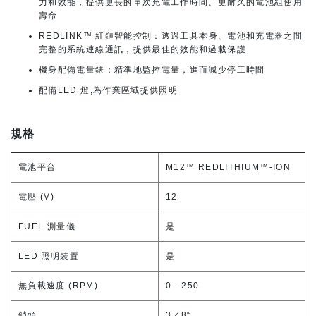
力和效能，提供更長的單次充電工作時間、更耐久的電池組使用
壽命
REDLINK™ 紅鏈智能控制：透過工具本身、電池和充電器之間
完整的系統連線通訊，提供最佳的效能和過載保護
機身配備電量錶：精準地監控電量，進而減少停工時間
配備LED 燈,為作業區域提供照明
規格
電池平台
M12™ REDLITHIUM™-ION
電壓 (V)
12
FUEL 測量儀
是
LED 照明裝置
是
無負載速度 (RPM)
0 - 250
鎖頭
3／8“