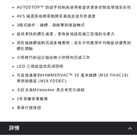
AUTOSTOP™ 防扭手控制為使用者提供更多控制並增強安全性
AVS 減震系統將震動降至最低並提升舒適度
3模式操作 - 錘鑽、僅錘擊和僅旋轉式
提供更快的鑽孔速度，更有效地提高施工現場的生產力
高性能錘鑽能夠完成多種應用，並在不同應用中均能提供優秀的
鑽孔體驗
小而輕巧的設計能在狹小空間內完成工作
LED 三燈組提供高清照明
可直接連接到HAMMERVAC™ 16 毫米錘鑽 (M18 FHAC16)
專用除塵器 (M18 FDDEC)
大匠夫為Milwaukee 美沃奇官方經銷
1年原廠保養服務
香港行貨保證
詳情