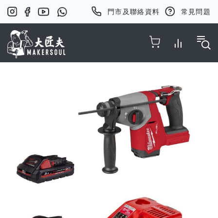
門市及聯絡資料
常見問題
Toggle Nav
Skip
to
the
end
of
the
images
gallery