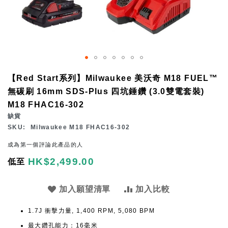
Skip
【Red Start系列】Milwaukee 美沃奇 M18 FUEL™
to
無碳刷 16mm SDS-Plus 四坑錘鑽 (3.0雙電套裝)
the
M18 FHAC16-302
beginning
缺貨
of
SKU
Milwaukee M18 FHAC16-302
the
成為第一個評論此產品的人
images
HK$2,499.00
低至
gallery
加入願望清單
加入比較
1.7J 衝擊力量, 1,400 RPM, 5,080 BPM
最大鑽孔能力：16毫米