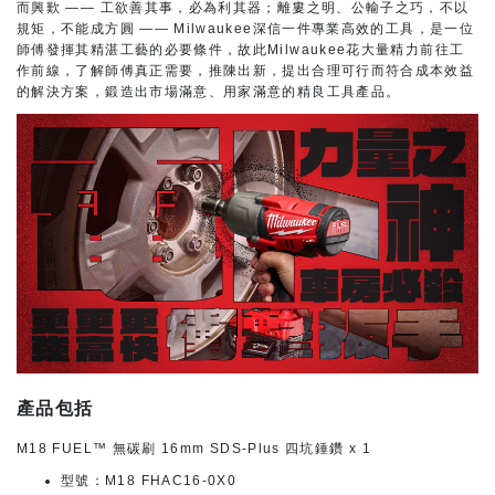
而興歎 —— 工欲善其事，必為利其器；離婁之明、公輸子之巧，不以
規矩，不能成方圓 —— Milwaukee深信一件專業高效的工具，是一位
師傅發揮其精湛工藝的必要條件，故此Milwaukee花大量精力前往工
作前線，了解師傅真正需要，推陳出新，提出合理可行而符合成本效益
的解決方案，鍛造出市場滿意、用家滿意的精良工具產品。
產品包括
M18 FUEL™ 無碳刷 16mm SDS-Plus 四坑錘鑽 x 1
型號：M18 FHAC16-0X0