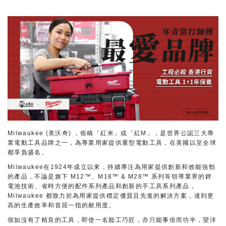
Milwaukee (美沃奇) ，俗稱「紅米」或「紅M」，是世界公認三大專
業電動工具品牌之一，為專業用家提供重型電動工具，在美國以至全球
都享負盛名。
Milwaukee在1924年成立以來，持續專注為用家提供創新和效能強勁
的產品，不論是旗下 M12™、M18™ & M28™ 系列等領導業界的鋰
電池技術、省時方便的配件系列產品和創新的手工具系列產品，
Milwaukee 都致力於為用家提供穩定優質且先進的解決方案，達到更
高的生產效率和首屈一指的耐用度。
假如沒有了精良的工具，即使一名能工巧匠，亦只能事倍而功半，望洋