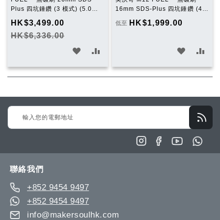
Plus 四坑錘鑽 (3 模式) (5.0雙
16mm SDS-Plus 四坑錘鑽 (4.0
電套裝) M18 FHX-502
雙電套裝) M12 FHAC16-402
HK$3,499.00
HK$1,999.00
低至
HK$6,336.00
加
加
加
加
入
入
入
入
願
比
願
比
望
較
望
較
Sign
清
清
Up
單
單
for
Our
Newsletter:
聯絡我們
+852 9454 9497
+852 9454 9497
info@makersoulhk.com