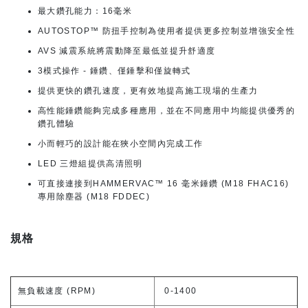
最大鑽孔能力：16毫米
AUTOSTOP™ 防扭手控制為使用者提供更多控制並增強安全性
AVS 減震系統將震動降至最低並提升舒適度
3模式操作 - 錘鑽、僅錘擊和僅旋轉式
提供更快的鑽孔速度，更有效地提高施工現場的生產力
高性能錘鑽能夠完成多種應用，並在不同應用中均能提供優秀的
鑽孔體驗
小而輕巧的設計能在狹小空間內完成工作
LED 三燈組提供高清照明
可直接連接到HAMMERVAC™ 16 毫米錘鑽 (M18 FHAC16)
專用除塵器 (M18 FDDEC)
規格
無負載速度 (RPM)
0-1400