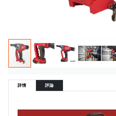
Skip
to
the
詳情
評論
beginning
of
the
images