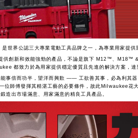
「紅M」，是世界公認三大專業電動工具品牌之一，為專業用家
用家提供創新和效能強勁的產品，不論是旗下 M12™、M18™
aukee 都致力於為用家提供穩定優質且先進的解決方案，
能事倍而功半，望洋而興歎 —— 工欲善其事，必為利其
具，是一位師傅發揮其精湛工藝的必要條件，故此Milwauk
，鍛造出市場滿意、用家滿意的精良工具產品。