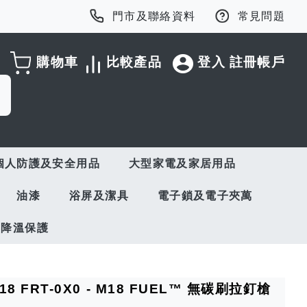
門市及聯絡資料
常見問題
購物車
比較產品
登入
註冊帳戶
個人防護及安全用品
大型家電及家居用品
油漆
浴屏及潔具
電子鎖及電子夾萬
與降溫保護
M18 FRT-0X0 - M18 FUEL™ 無碳刷拉釘槍