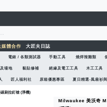
及媒體合作
大匠夫日誌
電錶 / 各類測試器
手動工具
燒焊辣雞類
及場地
黏貼修補
絕緣及電工工具
木工工具
人
匠人福利社
原箱優惠專區
夏日精選-風扇衫
™ 無碳刷拉釘槍 (淨機)
Milwaukee 美沃奇 