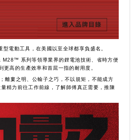
提供重型電動工具，在美國以至全球都享負盛名。
 & M28™ 系列等領導業界的鋰電池技術、省時方便
達到更高的生產效率和首屈一指的耐用度。
器；離婁之明、公輸子之巧，不以規矩，不能成方
ee花大量精力前往工作前線，了解師傅真正需要，推陳