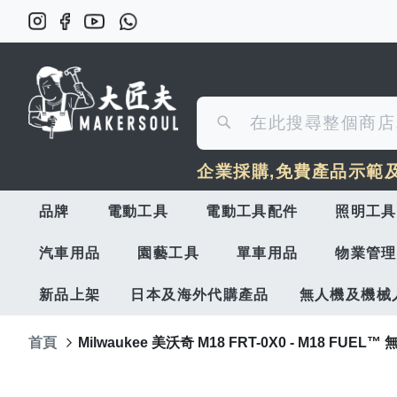
搜
搜
尋
企業採購,免費產品示範
尋
品牌
電動工具
電動工具配件
照明工具
汽車用品
園藝工具
單車用品
物業管理
新品上架
日本及海外代購產品
無人機及機械
首頁
Milwaukee 美沃奇 M18 FRT-0X0 - M18 FUEL
Skip
to